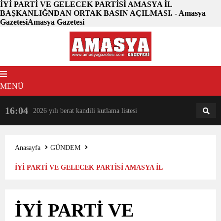
İYİ PARTİ VE GELECEK PARTİSİ AMASYA İL
BAŞKANLIĞNDAN ORTAK BASIN AÇILMASI. - Amasya
GazetesiAmasya Gazetesi
MENÜ
16:04
18:31
2026 yılı berat kandili kutlama listesi
AM
AN
Anasayfa
GÜNDEM
İYİ PARTİ VE GELECEK PARTİSİ AMASYA İL
BAŞKANLIĞNDAN ORTAK BASIN AÇILMASI.
İYİ PARTİ VE