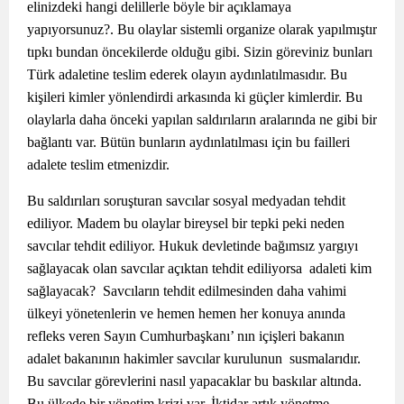
elinizdeki hangi delillerle böyle bir açıklamaya
yapıyorsunuz?. Bu olaylar sistemli organize olarak yapılmıştır
tıpkı bundan öncekilerde olduğu gibi. Sizin göreviniz bunları
Türk adaletine teslim ederek olayın aydınlatılmasıdır. Bu
kişileri kimler yönlendirdi arkasında ki güçler kimlerdir. Bu
olaylarla daha önceki yapılan saldırıların aralarında ne gibi bir
bağlantı var. Bütün bunların aydınlatılması için bu failleri
adalete teslim etmenizdir.
Bu saldırıları soruşturan savcılar sosyal medyadan tehdit
ediliyor. Madem bu olaylar bireysel bir tepki peki neden
savcılar tehdit ediliyor. Hukuk devletinde bağımsız yargıyı
sağlayacak olan savcılar açıktan tehdit ediliyorsa adaleti kim
sağlayacak? Savcıların tehdit edilmesinden daha vahimi
ülkeyi yönetenlerin ve hemen hemen her konuya anında
refleks veren Sayın Cumhurbaşkanı’ nın içişleri bakanın
adalet bakanının hakimler savcılar kurulunun susmalarıdır.
Bu savcılar görevlerini nasıl yapacaklar bu baskılar altında.
Bu ülkede bir yönetim krizi var. İktidar artık yönetme