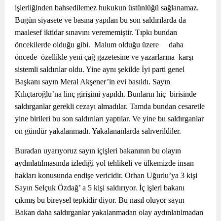
işlerliğinden bahsedilemez hukukun üstünlüğü sağlanamaz.
Bugün siyasete ve basına yapılan bu son saldırılarda da
maalesef iktidar sınavını verememiştir. Tıpkı bundan
öncekilerde olduğu gibi. Malum olduğu üzere daha
öncede özellikle yeni çağ gazetesine ve yazarlarına karşı
sistemli saldırılar oldu. Yine aynı şekilde İyi parti genel
Başkanı sayın Meral Akşener’in evi basıldı. Sayın
Kılıçtaroğlu’na linç girişimi yapıldı. Bunların hiç birisinde
saldırganlar gerekli cezayı almadılar. Tamda bundan cesaretle
yine birileri bu son saldırıları yaptılar. Ve yine bu saldırganlar
on gündür yakalanmadı. Yakalananlarda salıverildiler.
Buradan uyarıyoruz sayın içişleri bakanının bu olayın
aydınlatılmasında izlediği yol tehlikeli ve ülkemizde insan
hakları konusunda endişe vericidir. Orhan Uğurlu’ya 3 kişi
Sayın Selçuk Özdağ’ a 5 kişi saldırıyor. İç işleri bakanı
çıkmış bu bireysel tepkidir diyor. Bu nasıl oluyor sayın
Bakan daha saldırganlar yakalanmadan olay aydınlatılmadan