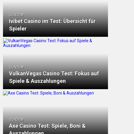
GÜNDEM
Ivibet Casino im Test: Übersicht für
Spieler
GÜNDEM
VulkanVegas Casino Test: Fokus auf
Spiele & Auszahlungen
GÜNDEM
Axe Casino Test: Spiele, Boni &
Auszahlungen