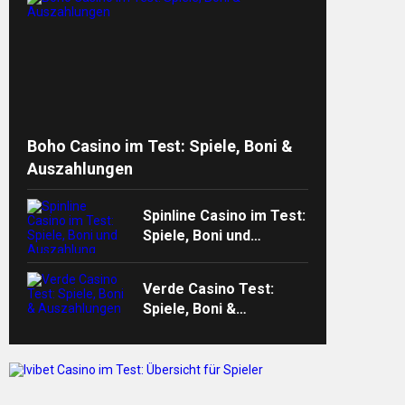
Boho Casino im Test: Spiele, Boni &
Auszahlungen
Spinline Casino im Test:
Spiele, Boni und
Auszahlung
Verde Casino Test:
Spiele, Boni &
Auszahlungen