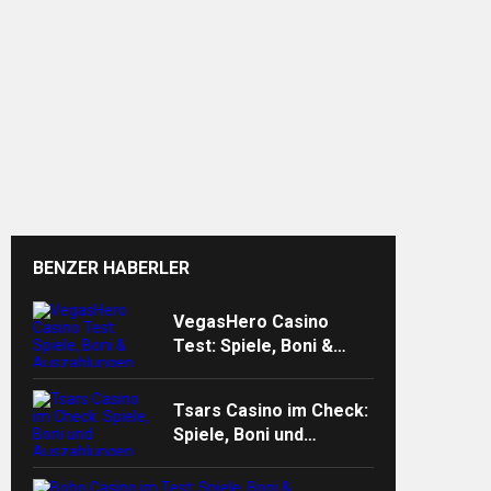
n”
BENZER HABERLER
VegasHero Casino
Test: Spiele, Boni &
Auszahlungen
Tsars Casino im Check:
Spiele, Boni und
Auszahlungen