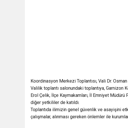
Koordinasyon Merkezi Toplantısı, Vali Dr. Osman V
Valilik toplantı salonundaki toplantıya, Garnizo
Erol Çelik, İlçe Kaymakamları, İl Emniyet Müdürü F
diğer yetkililer de katıldı.
Toplantıda ilimizin genel güvenlik ve asayişini e
çalışmalar, alınması gereken önlemler ile kurumla