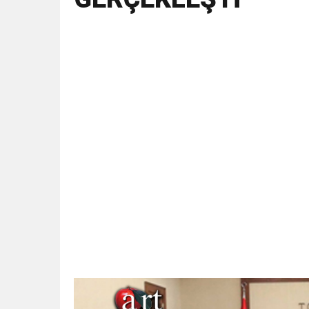
14:58
ÖZARSLAN ŞEKER FABR
15:45
ŞEKER FABRİKASI 72. 
20:50
Amasya Şeker Fabrikas
18:45
AÇI EĞİTİM KURUMLARIND
Kandili Mesajı
17:04
Amasya’da Dev Motosikl
16:04
2026 yılı berat kandili k