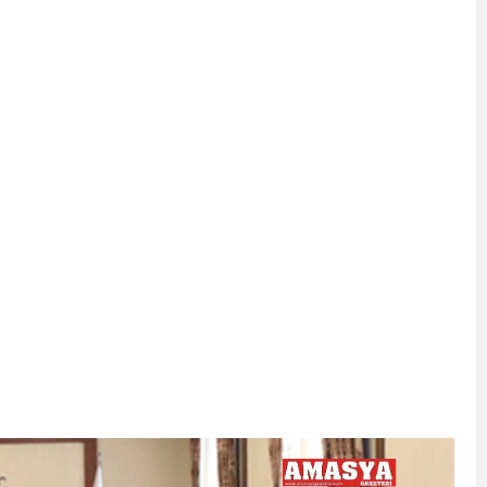
İKASI BİR BEREKET KAPISIDIR
YILI AÇILIŞ KAMPANYASINA DAVET
ı Yönetim Kurulu Başkanı Ziraat Mühendisi Ahmet ÖZARSLAN’ın Mevlid
A “Amasya’nın Gururları: Dereceye Giren Öğrenciler İçin Anlamlı Töre
et Festivali
utlama listesi