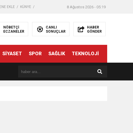
ENE EKLE
KÜNYE
8 Ağustos 2026 - 05:19
NÖBETÇİ
CANLI
HABER
ECZANELER
SONUÇLAR
GÖNDER
SİYASET
SPOR
SAĞLIK
TEKNOLOJİ
er