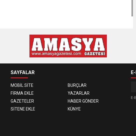
SAYFALAR
E
MOBİL SİTE
BURÇLAR
FİRMA EKLE
YAZARLAR
E-B
GAZETELER
HABER GÖNDER
SİTENE EKLE
KÜNYE