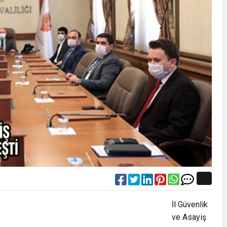
İl Güvenlik
ve Asayiş