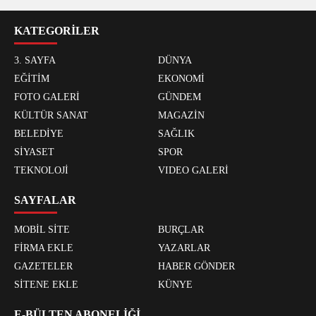
KATEGORİLER
3. SAYFA
DÜNYA
EĞİTİM
EKONOMİ
FOTO GALERİ
GÜNDEM
KÜLTÜR SANAT
MAGAZİN
BELEDİYE
SAĞLIK
SİYASET
SPOR
TEKNOLOJİ
VIDEO GALERİ
SAYFALAR
MOBİL SİTE
BURÇLAR
FİRMA EKLE
YAZARLAR
GAZETELER
HABER GÖNDER
SİTENE EKLE
KÜNYE
E-BÜLTEN ABONELİĞİ