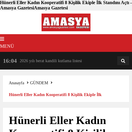
Hünerli Eller Kadın Kooperatifi 8 Kişilik Ekiple İlk Standını Açtı -
Amasya GazetesiAmasya Gazetesi
MENÜ
16:04
18:31
2026 yılı berat kandili kutlama listesi
AM
AN
Anasayfa
GÜNDEM
Hünerli Eller Kadın Kooperatifi 8 Kişilik Ekiple İlk
Standını Açtı
Hünerli Eller Kadın