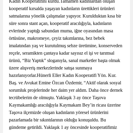
Kadın Kooperatifini kurdu.Tamamen kadınlardan oluşan
kooperatif kırsalda yaşayan kadınların ürettikleri ürünleri
satmalarına yönelik çalışmalar yapıyor. Kurulduktan kısa bir
süre sonra stant açan, kooperatif aracılığıyla, kadınların
evlerinde yaptığı sabundan muma, iğne oyasından masa
örtüsüne, makromeye, çeyiz takımlarına, bez bebek
imalatından yaş ve kurutulmuş sebze üretimine, konserveden
reçele, seramikten çantaya kadar sayısız el işi ve tarımsal
ürünü, “Biz Yaptık” sloganıyla, sanal marketler başta olmak
üzere alışveriş merkezlerinde satışa sunmaya
hazırlanıyorlar.Hünerli Eller Kadın Kooperatifi Yön. Kur.
Baş. ve Avukat Emine Özcan Özdemir, “Aktif olarak sosyal
sorumluk projelerinde her daim yer aldım. Daha önce dernek
tecrübelerim de olmuştu. Yaklaşık 3 ay önce Taşova
Kaymakamlığı aracılığıyla Kaymakam Bey’in ricası üzerine
Taşova ilçemizde oluşan kadınların yöresel ürünlerini
pazarlamada bir sıkıntılarının olduğu konuşuldu. Bu
gündeme getirildi. Yaklaşık 1 ay öncesinde kooperatifimiz