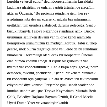
kuruldu ve tescil edildi” dedi.Kooperatiflerinin kırsaldaki
kadınlara ulaştığını ve onların yaptığı ürünleri de alacağını
aktaran Özdemir, “Bu projemiz gündeme gelir, her şey
istediğimiz gibi devam ederse kırsaldaki bayanlarımızın,
ürettikleri tüm ürünleri alabilecek duruma geleceğiz. Saat 5
buçuk itibarıyla Taşova Pazarında standımızı açtık. Birçok
ürünümüz satılırken devamı var mı diye kendi aramızda
konuşurken ürünümüzün kalmadığını gördük. Tabii ki talep
gelirse, istek olursa diğer ilçelerde ve illerde de bu standımızı
kurabiliriz. Devamlılığı olabilecek bir kooperatif. Önemli
olan burada kadının emeği. 8 kişilik bir grubumuz var,
üyemiz var kooperatifimizin. Canla başla hepsi gece-gündüz
demeden, evlerini, çocuklarını, işlerini bir kenara bırakarak
bu kooperatif için çalıştılar. Onlara da ayrıca tek tek teşekkür
ediyorum” diye konuştu.Perşembe günü sabah saatlerinde
kurulan standın açılışına Taşova Kaymakamı Mustafa Berk
Çelik, Belediye Başkanı Bayram Öztürk, İl Genel Meclis
Üyesi Duran Yeter ve vatandaşlar katıldı.