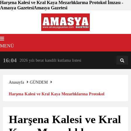
Harşena Kalesi ve Kral Kaya Mezarlıklarına Protokol İmzası -
Amasya GazetesiAmasya Gazetesi
MENÜ
16:04
18:31
2026 yılı berat kandili kutlama listesi
AM
AN
Anasayfa
GÜNDEM
Harşena Kalesi ve Kral Kaya Mezarlıklarına Protokol
İmzası
Harşena Kalesi ve Kral