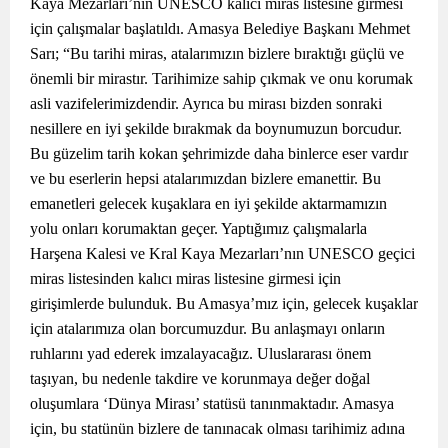
Kaya Mezarları’nın UNESCO kalıcı miras listesine girmesi
için çalışmalar başlatıldı. Amasya Belediye Başkanı Mehmet
Sarı; “Bu tarihi miras, atalarımızın bizlere bıraktığı güçlü ve
önemli bir mirastır. Tarihimize sahip çıkmak ve onu korumak
asli vazifelerimizdendir. Ayrıca bu mirası bizden sonraki
nesillere en iyi şekilde bırakmak da boynumuzun borcudur.
Bu güzelim tarih kokan şehrimizde daha binlerce eser vardır
ve bu eserlerin hepsi atalarımızdan bizlere emanettir. Bu
emanetleri gelecek kuşaklara en iyi şekilde aktarmamızın
yolu onları korumaktan geçer. Yaptığımız çalışmalarla
Harşena Kalesi ve Kral Kaya Mezarları’nın UNESCO geçici
miras listesinden kalıcı miras listesine girmesi için
girişimlerde bulunduk. Bu Amasya’mız için, gelecek kuşaklar
için atalarımıza olan borcumuzdur. Bu anlaşmayı onların
ruhlarını yad ederek imzalayacağız. Uluslararası önem
taşıyan, bu nedenle takdire ve korunmaya değer doğal
oluşumlara ‘Dünya Mirası’ statüsü tanınmaktadır. Amasya
için, bu statünün bizlere de tanınacak olması tarihimiz adına