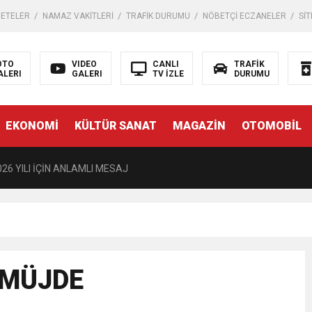
ETELER
NAMAZ VAKİTLERİ
TRAFİK DURUMU
NÖBETÇİ ECZANELER
SİT
OTO
VIDEO
CANLI
TRAFİK
ALERI
GALERI
TV İZLE
DURUMU
et Festivali
EKONOMİ
KÜLTÜR SANAT
MAGAZİN
OTOMOBİL
utlama listesi
6 YILI İÇİN ANLAMLI MESAJ
esi İletişim Fakültesi’nde, “Dezenformasyon Çağında Medya ve Gençlik:
başlığıyla öğrencilerimizle bir araya gelerek kapsamlı bir söyleşi ve semin
 MÜJDE
ÇBİR ZAMAN YALNIZ BIRAKMADIK