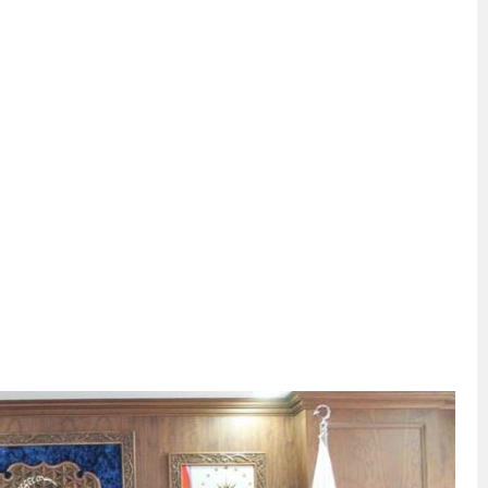
İKASI BİR BEREKET KAPISIDIR
YILI AÇILIŞ KAMPANYASINA DAVET
ı Yönetim Kurulu Başkanı Ziraat Mühendisi Ahmet ÖZARSLAN’ın Mevlid
A “Amasya’nın Gururları: Dereceye Giren Öğrenciler İçin Anlamlı Töre
et Festivali
utlama listesi