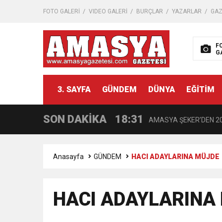
FOTO GALERİ
VIDEO GALERİ
BURÇLAR
YAZARLAR
GAZ
İLETİŞİM
F
G
17:04
Amasya’da Dev Motosikl
16:04
3. SAYFA
GÜNDEM
DÜNYA
EĞİTİM
2026 yılı berat kandili k
SON DAKİKA
18:31
AMASYA ŞEKER’DEN 202
16:51
Konya Selçuk Üniversit
Anasayfa
GÜNDEM
HACI ADAYLARINA MÜJDE
15:32
YETER ARTIK FERHAT İLE ŞİRİN’İN YOLUNA ENGEL! HALK TEPKİLİ: “YOLU KAPATMAK ÇÖZÜM DEĞİL,
Tehditler ve Fırsatlar” 
HACI ADAYLARINA
15:23
SAATCİ ÇİFCİMİZİ Hİ
GÖREVİNİ YAP!”
gerçekleştirildi.