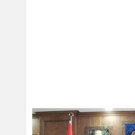
14:58
ÖZARSLAN ŞEKER FABR
15:45
ŞEKER FABRİKASI 72. 
20:50
Amasya Şeker Fabrikas
18:45
AÇI EĞİTİM KURUMLARIND
Kandili Mesajı
17:04
Amasya’da Dev Motosikl
16:04
2026 yılı berat kandili k