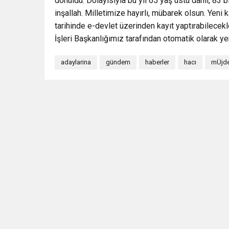
dönüldü. Dolayısıyla bu yıl 65 yaş üstü dahil, 83 
inşallah. Milletimize hayırlı, mübarek olsun. Yen
tarihinde e-devlet üzerinden kayıt yaptırabilecekl
İşleri Başkanlığımız tarafından otomatik olarak ye
adaylarina
gündem
haberler
hacı
mÜjd