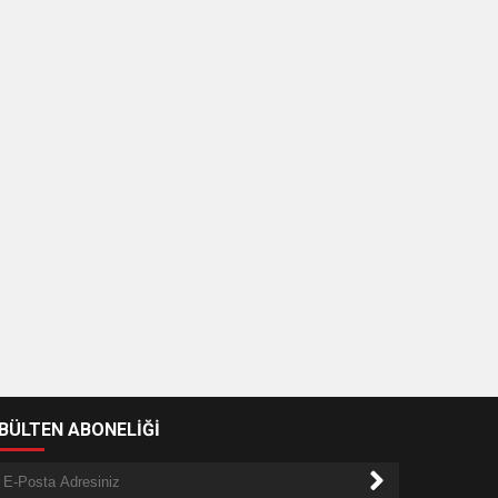
-BÜLTEN ABONELİĞİ