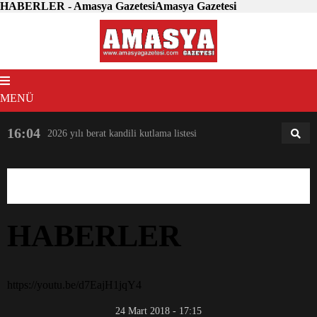
HABERLER - Amasya GazetesiAmasya Gazetesi
MENÜ
16:04
18:31
2026 yılı berat kandili kutlama listesi
AM
AN
Anasayfa
VIDEO GALERİ
HABERLER
HABERLER
https://youtu.be/d7EajH1jqY4
24 Mart 2018 - 17:15