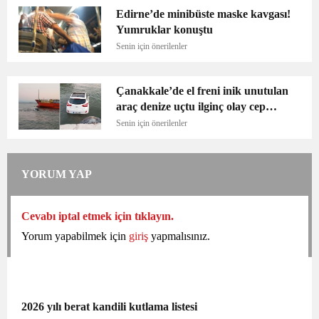
Edirne’de minibüste maske kavgası!
Yumruklar konuştu
Senin için önerilenler
Çanakkale’de el freni inik unutulan
araç denize uçtu ilginç olay cep
telefonu kamerasında
Senin için önerilenler
YORUM YAP
Cevabı iptal etmek için tıklayın.
Yorum yapabilmek için
giriş
yapmalısınız.
2026 yılı berat kandili kutlama listesi