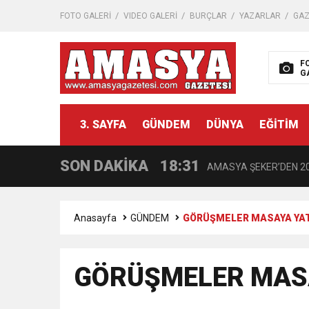
FOTO GALERİ
VIDEO GALERİ
BURÇLAR
YAZARLAR
GAZ
İLETİŞİM
F
G
17:04
Amasya’da Dev Motosikl
16:04
3. SAYFA
GÜNDEM
DÜNYA
EĞİTİM
2026 yılı berat kandili k
SON DAKİKA
18:31
AMASYA ŞEKER’DEN 202
16:51
Konya Selçuk Üniversit
Anasayfa
GÜNDEM
GÖRÜŞMELER MASAYA YAT
15:32
YETER ARTIK FERHAT İLE ŞİRİN’İN YOLUNA ENGEL! HALK TEPKİLİ: “YOLU KAPATMAK ÇÖZÜM DEĞİL,
Tehditler ve Fırsatlar” 
GÖRÜŞMELER MASA
15:23
SAATCİ ÇİFCİMİZİ Hİ
GÖREVİNİ YAP!”
gerçekleştirildi.