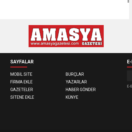
SAYFALAR
E
MOBİL SİTE
BURÇLAR
FİRMA EKLE
YAZARLAR
E-B
GAZETELER
HABER GÖNDER
SİTENE EKLE
KÜNYE