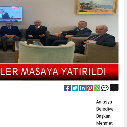
Amasya
Belediye
Başkanı
Mehmet