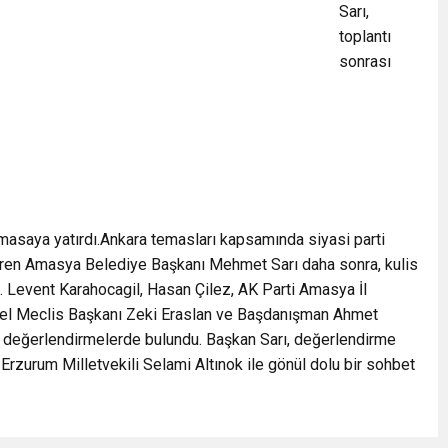
Sarı,
toplantı
sonrası
 masaya yatırdı.Ankara temasları kapsamında siyasi parti
ştiren Amasya Belediye Başkanı Mehmet Sarı daha sonra, kulis
 Levent Karahocagil, Hasan Çilez, AK Parti Amasya İl
l Meclis Başkanı Zeki Eraslan ve Başdanışman Ahmet
nda değerlendirmelerde bulundu. Başkan Sarı, değerlendirme
i Erzurum Milletvekili Selami Altınok ile gönül dolu bir sohbet