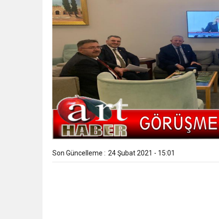
Son Güncelleme :
24 Şubat 2021 - 15:01