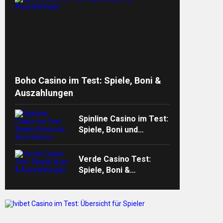
Boho Casino im Test: Spiele, Boni &
Auszahlungen
Spinline Casino im Test:
Spiele, Boni und
Auszahlung
Verde Casino Test:
Spiele, Boni &
Auszahlungen