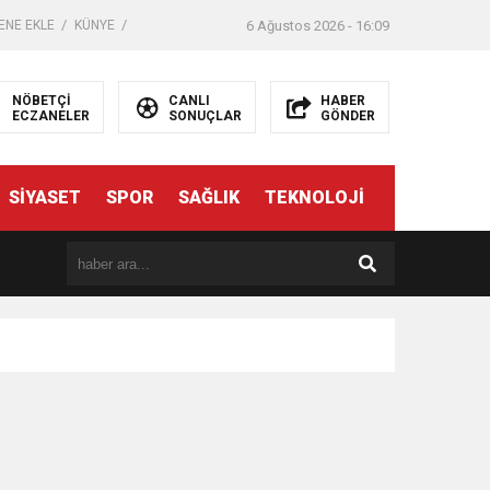
ENE EKLE
KÜNYE
6 Ağustos 2026 - 16:09
NÖBETÇİ
CANLI
HABER
ECZANELER
SONUÇLAR
GÖNDER
SİYASET
SPOR
SAĞLIK
TEKNOLOJİ
er