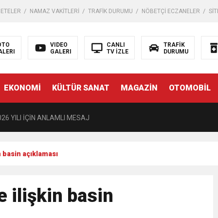
ETELER
NAMAZ VAKİTLERİ
TRAFİK DURUMU
NÖBETÇİ ECZANELER
SİT
OTO
VIDEO
CANLI
TRAFİK
ALERI
GALERI
TV İZLE
DURUMU
et Festivali
EKONOMİ
KÜLTÜR SANAT
MAGAZİN
OTOMOBİL
utlama listesi
6 YILI İÇİN ANLAMLI MESAJ
esi İletişim Fakültesi’nde, “Dezenformasyon Çağında Medya ve Gençlik:
 basin açıklaması
başlığıyla öğrencilerimizle bir araya gelerek kapsamlı bir söyleşi ve semin
ilişkin basin
ÇBİR ZAMAN YALNIZ BIRAKMADIK