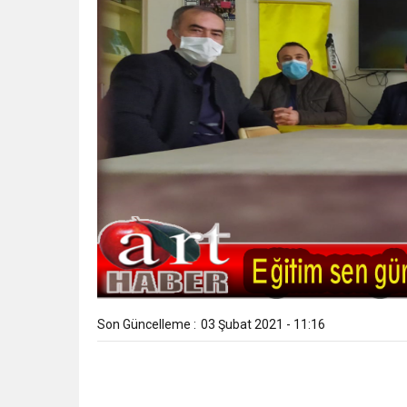
Son Güncelleme :
03 Şubat 2021 - 11:16