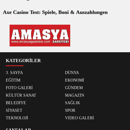
Axe Casino Test: Spiele, Boni & Auszahlungen
KATEGORİLER
3. SAYFA
DÜNYA
EĞİTİM
EKONOMİ
FOTO GALERİ
GÜNDEM
KÜLTÜR SANAT
MAGAZİN
BELEDİYE
SAĞLIK
SİYASET
SPOR
TEKNOLOJİ
VIDEO GALERİ