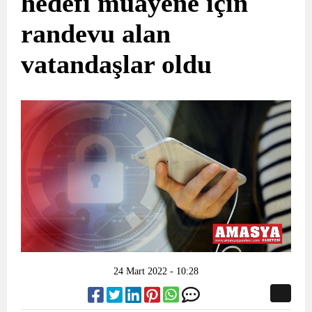
hedefi muayene için
randevu alan
vatandaşlar oldu
24 Mart 2022 - 10:28