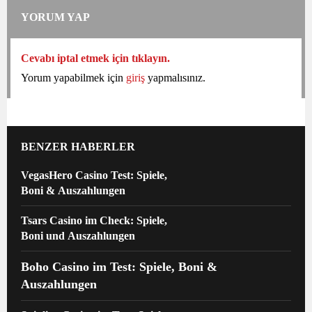
YORUM YAP
Cevabı iptal etmek için tıklayın.
Yorum yapabilmek için
giriş
yapmalısınız.
BENZER HABERLER
VegasHero Casino Test: Spiele,
Boni & Auszahlungen
Tsars Casino im Check: Spiele,
Boni und Auszahlungen
Boho Casino im Test: Spiele, Boni &
Auszahlungen