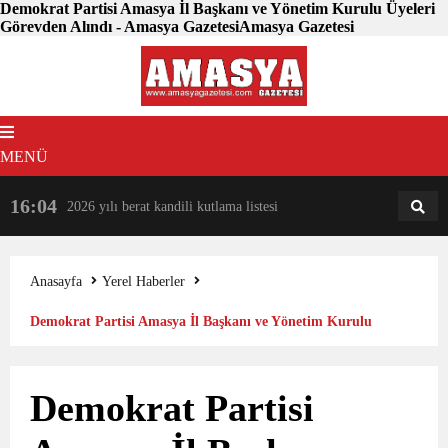
Demokrat Partisi Amasya İl Başkanı ve Yönetim Kurulu Üyeleri
Görevden Alındı - Amasya GazetesiAmasya Gazetesi
MENÜ
16:04
18:31
2026 yılı berat kandili kutlama listesi
AM
AN
Anasayfa
Yerel Haberler
Demokrat Partisi Amasya İl Başkanı ve Yönetim Kurulu
Üyeleri Görevden Alındı
Demokrat Partisi