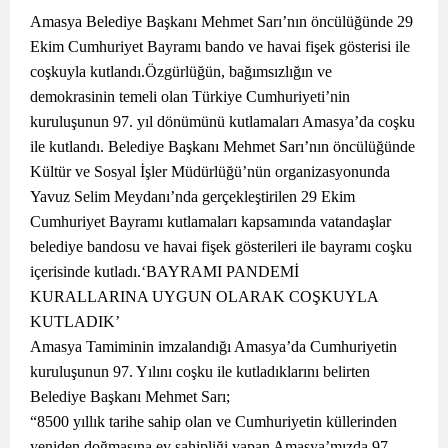
Amasya Belediye Başkanı Mehmet Sarı’nın öncülüğünde 29
Ekim Cumhuriyet Bayramı bando ve havai fişek gösterisi ile
coşkuyla kutlandı.Özgürlüğün, bağımsızlığın ve
demokrasinin temeli olan Türkiye Cumhuriyeti’nin
kuruluşunun 97. yıl dönümünü kutlamaları Amasya’da coşku
ile kutlandı. Belediye Başkanı Mehmet Sarı’nın öncülüğünde
Kültür ve Sosyal İşler Müdürlüğü’nün organizasyonunda
Yavuz Selim Meydanı’nda gerçekleştirilen 29 Ekim
Cumhuriyet Bayramı kutlamaları kapsamında vatandaşlar
belediye bandosu ve havai fişek gösterileri ile bayramı coşku
içerisinde kutladı.‘BAYRAMI PANDEMİ
KURALLARINA UYGUN OLARAK COŞKUYLA
KUTLADIK’
Amasya Tamiminin imzalandığı Amasya’da Cumhuriyetin
kuruluşunun 97. Yılını coşku ile kutladıklarını belirten
Belediye Başkanı Mehmet Sarı;
“8500 yıllık tarihe sahip olan ve Cumhuriyetin küllerinden
yeniden doğmasına ev sahipliği yapan Amasya’mızda 97