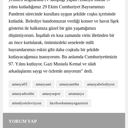
yılını kutladığımız 29 Ekim Cumhuriyet Bayramımızı
Pandemi sürecinde kurallara uygun şekilde coşku içerisinde
kutladık. Belediye bandomuzun verdiği konser ve havai fişek
gösterisi ile halkımıza güzel bir gün yaşattığımızı
düşünüyorum. İnşallah en kısa zamanda virüs illetinden bir
an önce kurtularak, önümüzdeki senelerde milli
bayramlarımızı eskisi gibi daha coşkulu bir şekilde
kutlayacağımıza inanıyorum. Bu anlamda Cumhuriyetimizin
97. Yılını kutluyor, Gazi Mustafa Kemal ve silah
arkadaşlarını saygı ve özlemle anıyorum” dedi.
amasya05
amasyaart
amasyaartfm
amasyabelediyesi
amasyadostfm
amasyaspor
artamasya
artradyotelevizyon
facebookamasyagazetesi
YORUM YAP