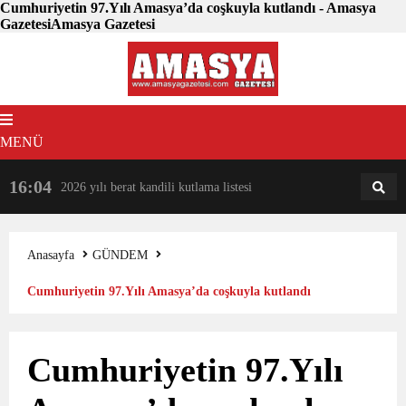
Cumhuriyetin 97.Yılı Amasya’da coşkuyla kutlandı - Amasya
GazetesiAmasya Gazetesi
MENÜ
16:04
18:31
2026 yılı berat kandili kutlama listesi
AM
AN
Anasayfa
GÜNDEM
Cumhuriyetin 97.Yılı Amasya’da coşkuyla kutlandı
Cumhuriyetin 97.Yılı