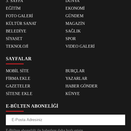
3. SAYFA
DÜNYA
EĞİTİM
EKONOMİ
FOTO GALERİ
GÜNDEM
KÜLTÜR SANAT
MAGAZİN
BELEDİYE
SAĞLIK
SİYASET
SPOR
TEKNOLOJİ
VIDEO GALERİ
SAYFALAR
MOBİL SİTE
BURÇLAR
FİRMA EKLE
YAZARLAR
GAZETELER
HABER GÖNDER
SİTENE EKLE
KÜNYE
E-BÜLTEN ABONELİĞİ
E-Bülten aboneliği ile haberlere daha hızlı erişin.