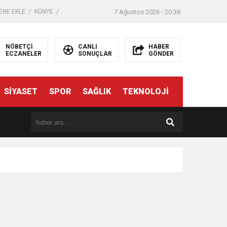
ENE EKLE
KÜNYE
7 Ağustos 2026 - 20:38
NÖBETÇİ
CANLI
HABER
ECZANELER
SONUÇLAR
GÖNDER
SİYASET
SPOR
SAĞLIK
TEKNOLOJİ
er