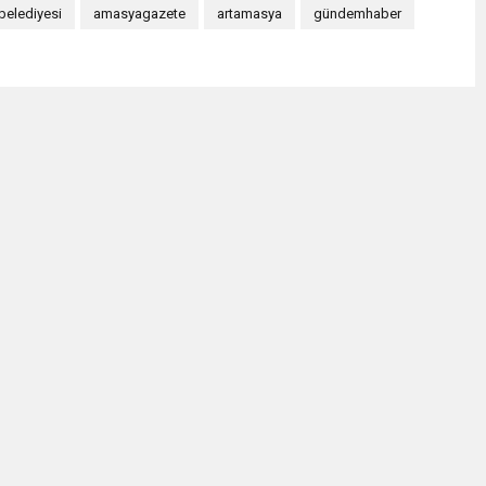
elediyesi
amasyagazete
artamasya
gündemhaber