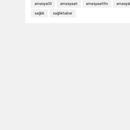
amasya05
amasyaart
amasyaartfm
amasyab
sağlık
sağlıkhaber