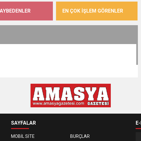
KAYBEDENLER
EN ÇOK İŞLEM GÖRENLER
SAYFALAR
E
MOBİL SİTE
BURÇLAR