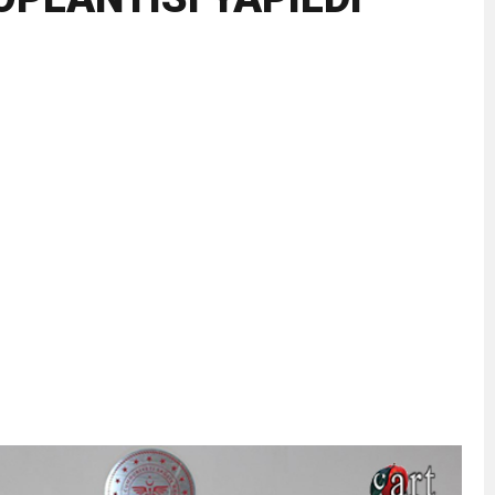
İKASI BİR BEREKET KAPISIDIR
YILI AÇILIŞ KAMPANYASINA DAVET
ı Yönetim Kurulu Başkanı Ziraat Mühendisi Ahmet ÖZARSLAN’ın Mevlid
A “Amasya’nın Gururları: Dereceye Giren Öğrenciler İçin Anlamlı Töre
et Festivali
utlama listesi