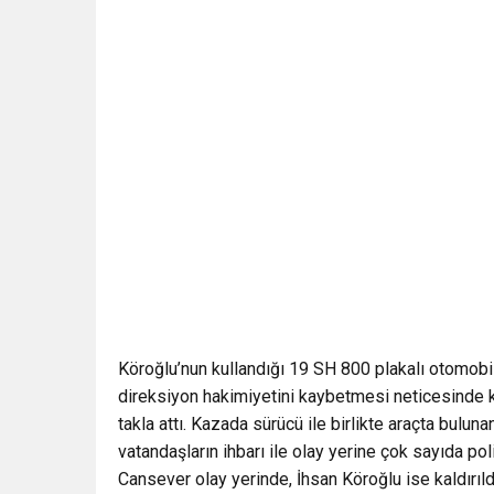
Köroğlu’nun kullandığı 19 SH 800 plakalı otomobi
direksiyon hakimiyetini kaybetmesi neticesinde ko
takla attı. Kazada sürücü ile birlikte araçta bulu
vatandaşların ihbarı ile olay yerine çok sayıda po
Cansever olay yerinde, İhsan Köroğlu ise kaldırı