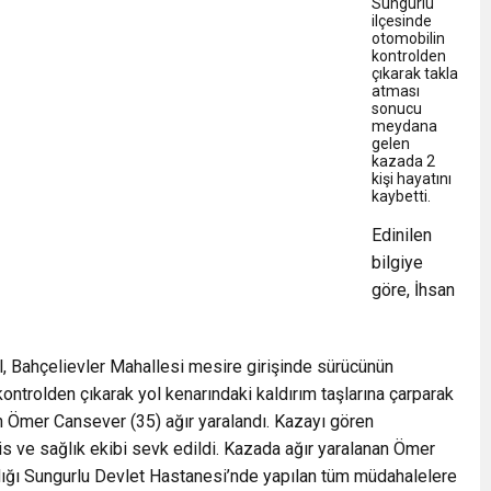
Sungurlu
ilçesinde
otomobilin
kontrolden
çıkarak takla
atması
sonucu
meydana
gelen
kazada 2
kişi hayatını
kaybetti.
Edinilen
bilgiye
göre, İhsan
l, Bahçelievler Mahallesi mesire girişinde sürücünün
ntrolden çıkarak yol kenarındaki kaldırım taşlarına çarparak
nan Ömer Cansever (35) ağır yaralandı. Kazayı gören
lis ve sağlık ekibi sevk edildi. Kazada ağır yaralanan Ömer
ldığı Sungurlu Devlet Hastanesi’nde yapılan tüm müdahalelere