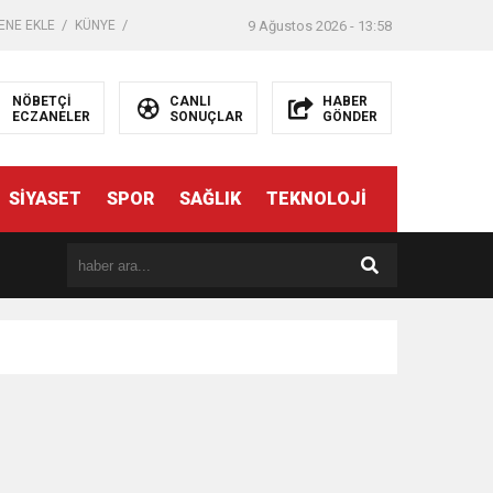
ENE EKLE
KÜNYE
9 Ağustos 2026 - 13:58
NÖBETÇİ
CANLI
HABER
ECZANELER
SONUÇLAR
GÖNDER
SİYASET
SPOR
SAĞLIK
TEKNOLOJİ
er