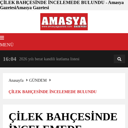
ÇİLEK BAHÇESİNDE İNCELEMEDE BULUNDU - Amasya
GazetesiAmasya Gazetesi
MENÜ
16:04
18:31
2026 yılı berat kandili kutlama listesi
AM
AN
Anasayfa
GÜNDEM
ÇİLEK BAHÇESİNDE İNCELEMEDE BULUNDU
ÇİLEK BAHÇESİNDE