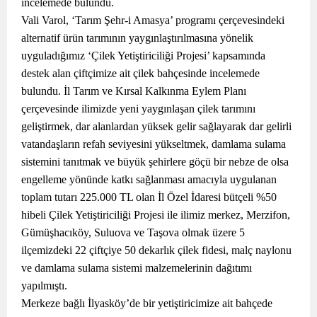
incelemede bulundu.
Vali Varol, ‘Tarım Şehr-i Amasya’ programı çerçevesindeki
alternatif ürün tarımının yaygınlaştırılmasına yönelik
uyguladığımız ‘Çilek Yetiştiriciliği Projesi’ kapsamında
destek alan çiftçimize ait çilek bahçesinde incelemede
bulundu. İl Tarım ve Kırsal Kalkınma Eylem Planı
çerçevesinde ilimizde yeni yaygınlaşan çilek tarımını
geliştirmek, dar alanlardan yüksek gelir sağlayarak dar gelirli
vatandaşların refah seviyesini yükseltmek, damlama sulama
sistemini tanıtmak ve büyük şehirlere göçü bir nebze de olsa
engelleme yönünde katkı sağlanması amacıyla uygulanan
toplam tutarı 225.000 TL olan İl Özel İdaresi bütçeli %50
hibeli Çilek Yetiştiriciliği Projesi ile ilimiz merkez, Merzifon,
Gümüşhacıköy, Suluova ve Taşova olmak üzere 5
ilçemizdeki 22 çiftçiye 50 dekarlık çilek fidesi, malç naylonu
ve damlama sulama sistemi malzemelerinin dağıtımı
yapılmıştı.
Merkeze bağlı İlyasköy’de bir yetiştiricimize ait bahçede