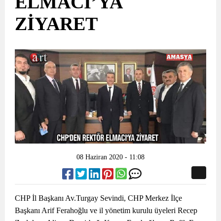
ELMACI’YA
ZİYARET
08 Haziran 2020 - 11:08
CHP İl Başkanı Av.Turgay Sevindi, CHP Merkez İlçe
Başkanı Arif Ferahoğlu ve il yönetim kurulu üyeleri Recep