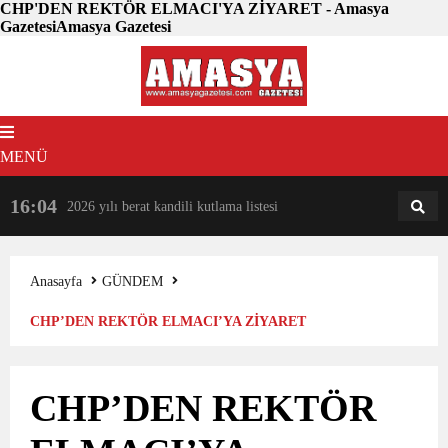
CHP'DEN REKTÖR ELMACI'YA ZİYARET - Amasya
GazetesiAmasya Gazetesi
MENÜ
16:04
18:31
2026 yılı berat kandili kutlama listesi
AM
AN
Anasayfa
GÜNDEM
CHP’DEN REKTÖR ELMACI’YA ZİYARET
CHP’DEN REKTÖR