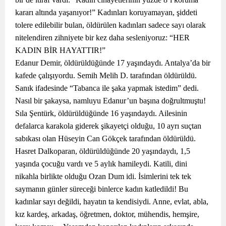
kararı altında yaşanıyor!” Kadınları koruyamayan, şiddeti
tolere edilebilir bulan, öldürülen kadınları sadece sayı olarak
nitelendiren zihniyete bir kez daha sesleniyoruz: “HER
KADIN BİR HAYATTIR!”
Edanur Demir, öldürüldüğünde 17 yaşındaydı. Antalya’da bir
kafede çalışıyordu. Semih Melih D. tarafından öldürüldü.
Sanık ifadesinde “Tabanca ile şaka yapmak istedim” dedi.
Nasıl bir şakaysa, namluyu Edanur’un başına doğrultmuştu!
Sıla Şentürk, öldürüldüğünde 16 yaşındaydı. Ailesinin
defalarca karakola giderek şikayetçi olduğu, 10 ayrı suçtan
sabıkası olan Hüseyin Can Gökçek tarafından öldürüldü.
Hasret Dalkoparan, öldürüldüğünde 20 yaşındaydı, 1,5
yaşında çocuğu vardı ve 5 aylık hamileydi. Katili, dini
nikahla birlikte olduğu Ozan Dum idi. İsimlerini tek tek
saymanın günler süreceği binlerce kadın katledildi! Bu
kadınlar sayı değildi, hayatın ta kendisiydi. Anne, evlat, abla,
kız kardeş, arkadaş, öğretmen, doktor, mühendis, hemşire,