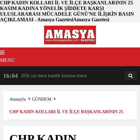
CHP KADIN KOLLARI İL VE İLÇE BAŞKANLARININ 25
KASIM KADINA YÖNELİK ŞİDDETE KARŞI
ULUSLARARASI MÜCADELE GÜNÜ'NE İLİŞKİN BASIN
AÇIKLAMASI - Amasya GazetesiAmasya Gazetesi
MENÜ
16:04
18:31
2026 yılı berat kandili kutlama listesi
AM
AN
Anasayfa
GÜNDEM
CHP KADIN KOLLARI İL VE İLÇE BAŞKANLARININ 25
KASIM KADINA YÖNELİK ŞİDDETE KARŞI
CHP KADIN
ULUSLARARASI MÜCADELE GÜNÜ’NE İLİŞKİN BASIN