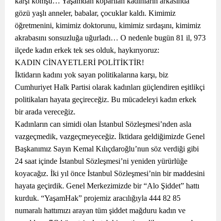
karşı komşu… Yaşamdan koparılan kadınların arkasında
gözü yaşlı anneler, babalar, çocuklar kaldı. Kimimiz
öğretmenini, kimimiz doktorunu, kimimiz sırdaşını, kimimiz
akrabasını sonsuzluğa uğurladı… O nedenle bugün 81 il, 973
ilçede kadın erkek tek ses olduk, haykırıyoruz:
KADIN CİNAYETLERİ POLİTİKTİR!
İktidarın kadını yok sayan politikalarına karşı, biz
Cumhuriyet Halk Partisi olarak kadınları güçlendiren eşitlikçi
politikaları hayata geçireceğiz. Bu mücadeleyi kadın erkek
bir arada vereceğiz.
Kadınların can simidi olan İstanbul Sözleşmesi’nden asla
vazgeçmedik, vazgeçmeyeceğiz. İktidara geldiğimizde Genel
Başkanımız Sayın Kemal Kılıçdaroğlu’nun söz verdiği gibi
24 saat içinde İstanbul Sözleşmesi’ni yeniden yürürlüğe
koyacağız. İki yıl önce İstanbul Sözleşmesi’nin bir maddesini
hayata geçirdik. Genel Merkezimizde bir “Alo Şiddet” hattı
kurduk. “YaşamHak” projemiz aracılığıyla 444 82 85
numaralı hattımızı arayan tüm şiddet mağduru kadın ve