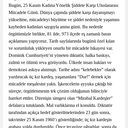
Bugün, 25 Kasım Kadına Yönelik Şiddete Karşı Uluslararası
Mücadele Günü. Dünya çapında şiddete karşı dayanışmayı
yükseltme, mücadeleyi büyütme ve şiddet nedeniyle yaşamını
kaybeden kadınları saygıyla anma günü. Bu nedenle
örgütümüzle birlikte, 81 ilde, 973 ilçede eş zamanlı basın
açıklaması yapıyoruz. Tarih sayfalarında bugünü özel kılan
ve sorumluluk yükleyen onurlu bir mücadele hikayesi var.
Dominik Cumhuriyeti’ni yöneten diktatör, halka baskıyı,
zulmü ve ölümü reva görüyordu. Ülkede insan hakları ve
demokrasi askıya alınmıştı. Tarihe adını “kelebekler” olarak
yazdıracak üç kız kardeş, yaşananlara “Dur!” demek için
mücadele meşalesini yaktı. İşkencelerin ayyuka çıktığı bir
süreçte, örgütlenmenin tek çözüm olduğunun bilinciyle
hareket ettiler. Direnişin simgesi olan “Mirabal Kardeşler”
defalarca tutuklandı. Mal varlıklarına el konuldu. Diktatör
tarafından açıkça hedef gösterilmelerinden 23 gün sonra,
takvimler 25 Kasım 1960’ı gösterdiğinde; üç kız kardeşin
arabası yolda durduruldu. Önce tecavüze uğradılar, sonra da