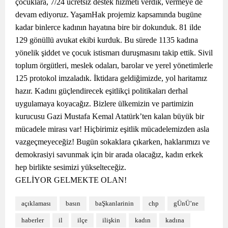
çocuklara, 7/24 ücretsiz destek hizmeti verdik, vermeye de
devam ediyoruz. YaşamHak projemiz kapsamında bugüne
kadar binlerce kadının hayatına bire bir dokunduk. 81 ilde
129 gönüllü avukat ekibi kurduk. Bu sürede 1135 kadına
yönelik şiddet ve çocuk istismarı duruşmasını takip ettik. Sivil
toplum örgütleri, meslek odaları, barolar ve yerel yönetimlerle
125 protokol imzaladık. İktidara geldiğimizde, yol haritamız
hazır. Kadını güçlendirecek eşitlikçi politikaları derhal
uygulamaya koyacağız. Bizlere ülkemizin ve partimizin
kurucusu Gazi Mustafa Kemal Atatürk’ten kalan ​büyük bir
mücadele mirası var! Hiçbirimiz eşitlik mücadelemizden asla
vazgeçmeyeceğiz! Bugün sokaklara çıkarken, haklarımızı ve
demokrasiyi savunmak için bir arada olacağız, kadın erkek
hep birlikte sesimizi yükselteceğiz.
GELİYOR GELMEKTE OLAN!
açıklaması
basın
baŞkanlarinin
chp
gÜnÜ’ne
haberler
il
ilçe
ilişkin
kadın
kadına