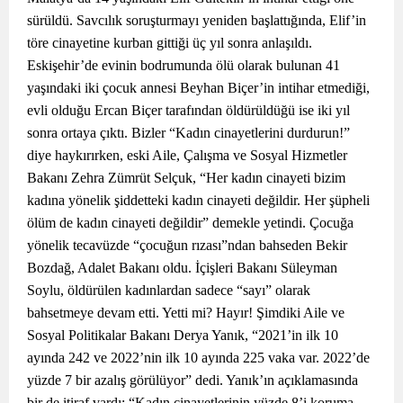
sürüldü. Savcılık soruşturmayı yeniden başlattığında, Elif’in
töre cinayetine kurban gittiği üç yıl sonra anlaşıldı.
Eskişehir’de evinin bodrumunda ölü olarak bulunan 41
yaşındaki iki çocuk annesi Beyhan Biçer’in intihar etmediği,
evli olduğu Ercan Biçer tarafından öldürüldüğü ise iki yıl
sonra ortaya çıktı. Bizler “Kadın cinayetlerini durdurun!”
diye haykırırken, eski Aile, Çalışma ve Sosyal Hizmetler
Bakanı Zehra Zümrüt Selçuk, “Her kadın cinayeti bizim
kadına yönelik şiddetteki kadın cinayeti değildir. Her şüpheli
ölüm de kadın cinayeti değildir” demekle yetindi. Çocuğa
yönelik tecavüzde “çocuğun rızası”ndan bahseden Bekir
Bozdağ, Adalet Bakanı oldu. İçişleri Bakanı Süleyman
Soylu, öldürülen kadınlardan sadece “sayı” olarak
bahsetmeye devam etti. Yetti mi? Hayır! Şimdiki Aile ve
Sosyal Politikalar Bakanı Derya Yanık, “2021’in ilk 10
ayında 242 ve 2022’nin ilk 10 ayında 225 vaka var. 2022’de
yüzde 7 bir azalış görülüyor” dedi. Yanık’ın açıklamasında
bir de itiraf vardı: “Kadın cinayetlerinin yüzde 8’i koruma