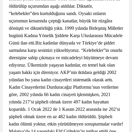
öldürülüp uçurumdan aşağı atıldılar. Diktatör,
“kelebekler”den kurtulduğunu sandı. Oysaki onların
uçurumun kenarında çırptığı kanatlar, büyük bir rüzgâra
dönüştü ve diktatörlüğü yıktı. 1999 yılında Birleşmiş Milletler
bugünü Kadına Yönelik Şiddete Karşı Uluslararası Mücadele
Günü ilan etti.Biz kadınlar dünyada ve Türkiye’de şiddet
sarmalına karşı sesimizi yükseltiyoruz. “Kelebekler”in onurlu
direnişine sahip çıkmaya ve mücadeleyi büyütmeye devam
ediyoruz. Ülkemizde yaşayan kadınlar, en temel hak olan
yaşam hakkı için direniyor. AKP’nin iktidara geldiği 2002
yılından bu yana kadın cinayetleri sistematik olarak arttı.
Kadın Cinayetlerini Durduracağız Platformu’nun verilerine
göre, 2002 yılında 66 kadın cinayeti işlenmişken, 2021
yılında 217’si şüpheli olmak üzere 497 kadın hayattan
koparıldı. 1 Ocak 2022 ile 1 Kasım 2022 arasında ise 202’si
şüpheli olmak üzere en az 482 kadın öldürüldü. Şüpheli
kadın ölümü yoktur, etkin yürütülmeyen soruşturmalar vardır!
Malatya’da 14 yaşındaki Elif Gültekin’in intihar ettiği öne