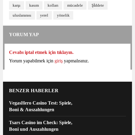
karşı
kasım
kolları
mücadele
Şİddete
uluslararası
yerel
yönelik
YORUM YAP
Cevabı iptal etmek için tıklayın.
Yorum yapabilmek için
giriş
yapmalısınız.
BENZER HABERLER
VegasHero Casino Test: Spiele,
Boni & Auszahlungen
Tsars Casino im Check: Spiele,
Boni und Auszahlungen