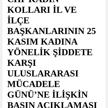
KOLLARI İL VE
AÇIKLAMASI
İLÇE
BAŞKANLARININ 25
KASIM KADINA
YÖNELİK ŞİDDETE
KARŞI
ULUSLARARASI
MÜCADELE
GÜNÜ’NE İLİŞKİN
BASIN AÇIKLAMASI