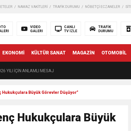
ETELER
NAMAZ VAKİTLERİ
TRAFİK DURUMU
NÖBETÇİ ECZANELER
SİT
OTO
VIDEO
CANLI
TRAFİK
ALERI
GALERI
TV İZLE
DURUMU
et Festivali
EKONOMİ
KÜLTÜR SANAT
MAGAZİN
OTOMOBİL
utlama listesi
6 YILI İÇİN ANLAMLI MESAJ
esi İletişim Fakültesi’nde, “Dezenformasyon Çağında Medya ve Gençlik:
ç Hukukçulara Büyük Görevler Düşüyor”
başlığıyla öğrencilerimizle bir araya gelerek kapsamlı bir söyleşi ve semin
enç Hukukçulara Büyük
ÇBİR ZAMAN YALNIZ BIRAKMADIK