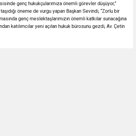
 tesisinde genç hukukçularımıza önemli görevler düşüyor,”
aşıdığı öneme de vurgu yapan Başkan Sevindi, “Zorlu bir
masında genç meslektaşlarımızın önemli katkılar sunacağına
ından katılımcılar yeni açılan hukuk bürosunu gezdi, Av. Çetin