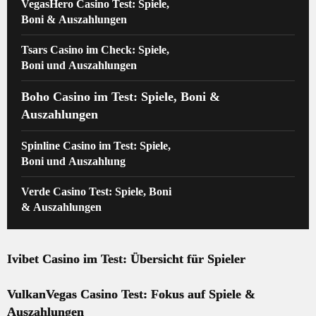
VegasHero Casino Test: Spiele,
Boni & Auszahlungen
Tsars Casino im Check: Spiele,
Boni und Auszahlungen
Boho Casino im Test: Spiele, Boni &
Auszahlungen
Spinline Casino im Test: Spiele,
Boni und Auszahlung
Verde Casino Test: Spiele, Boni
& Auszahlungen
Ivibet Casino im Test: Übersicht für Spieler
VulkanVegas Casino Test: Fokus auf Spiele &
Auszahlungen