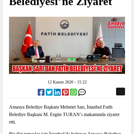
Belediyesi’ne Ziyaret
12 Kasım 2020 - 15:22
Amasya Belediye Başkanı Mehmet Sarı, İstanbul Fatih
Belediye Başkanı M. Ergün TURAN’ı makamında ziyaret
etti.
Bir dizi temaslar için İstanbul’da bulunan Amasya Belediye