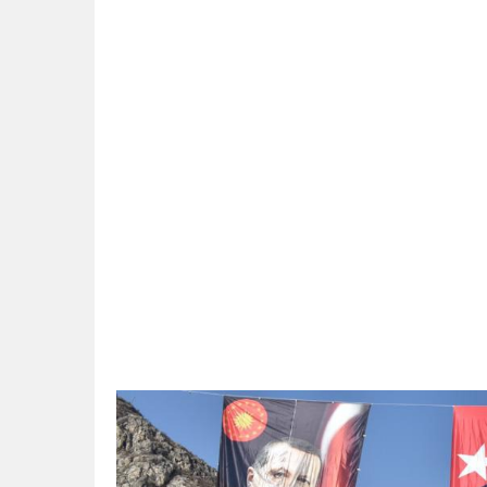
14:58
ÖZARSLAN ŞEKER FABR
15:45
ŞEKER FABRİKASI 72. 
20:50
Amasya Şeker Fabrikas
18:45
AÇI EĞİTİM KURUMLARIND
Kandili Mesajı
17:04
Amasya’da Dev Motosikl
16:04
2026 yılı berat kandili k