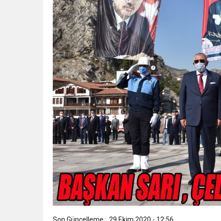
Son Güncelleme :
29 Ekim 2020 - 12:56