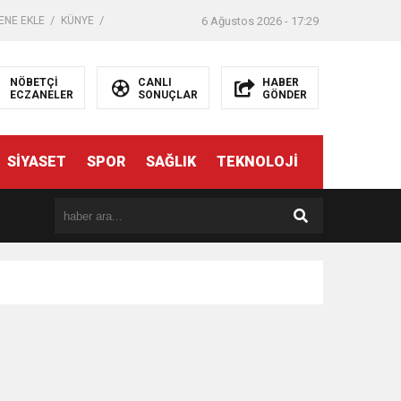
ENE EKLE
KÜNYE
6 Ağustos 2026 - 17:29
NÖBETÇİ
CANLI
HABER
ECZANELER
SONUÇLAR
GÖNDER
SİYASET
SPOR
SAĞLIK
TEKNOLOJİ
er