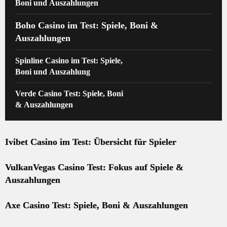
Boni und Auszahlungen
Boho Casino im Test: Spiele, Boni &
Auszahlungen
Spinline Casino im Test: Spiele,
Boni und Auszahlung
Verde Casino Test: Spiele, Boni
& Auszahlungen
Ivibet Casino im Test: Übersicht für Spieler
VulkanVegas Casino Test: Fokus auf Spiele &
Auszahlungen
Axe Casino Test: Spiele, Boni & Auszahlungen