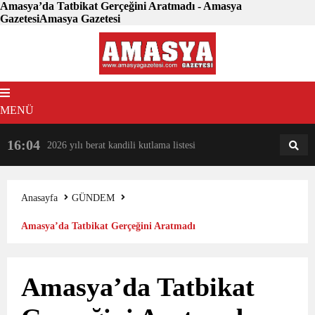
Amasya’da Tatbikat Gerçeğini Aratmadı - Amasya
GazetesiAmasya Gazetesi
MENÜ
16:04
18:31
2026 yılı berat kandili kutlama listesi
AM
AN
Anasayfa
GÜNDEM
Amasya’da Tatbikat Gerçeğini Aratmadı
Amasya’da Tatbikat