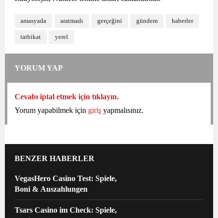
amasyada
aratmadı
gerçeğini
gündem
haberler
tatbikat
yerel
YORUM YAP
Cevabı iptal etmek için tıklayın.
Yorum yapabilmek için
giriş
yapmalısınız.
BENZER HABERLER
VegasHero Casino Test: Spiele,
Boni & Auszahlungen
Tsars Casino im Check: Spiele,