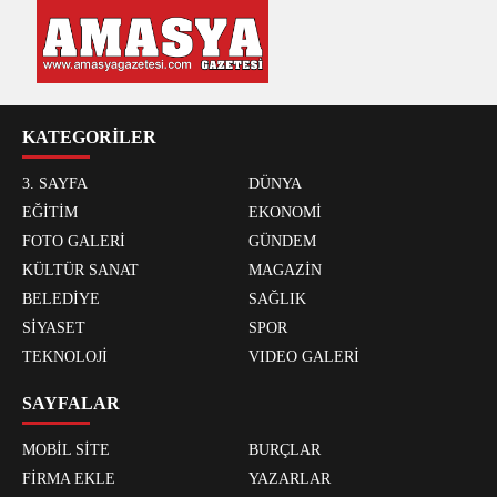
KATEGORİLER
3. SAYFA
DÜNYA
EĞİTİM
EKONOMİ
FOTO GALERİ
GÜNDEM
KÜLTÜR SANAT
MAGAZİN
BELEDİYE
SAĞLIK
SİYASET
SPOR
TEKNOLOJİ
VIDEO GALERİ
SAYFALAR
MOBİL SİTE
BURÇLAR
FİRMA EKLE
YAZARLAR