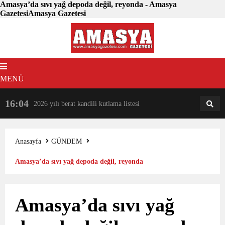
Amasya’da sıvı yağ depoda değil, reyonda - Amasya
GazetesiAmasya Gazetesi
MENÜ
16:04
18:31
2026 yılı berat kandili kutlama listesi
AM
AN
Anasayfa
GÜNDEM
Amasya’da sıvı yağ depoda değil, reyonda
Amasya’da sıvı yağ