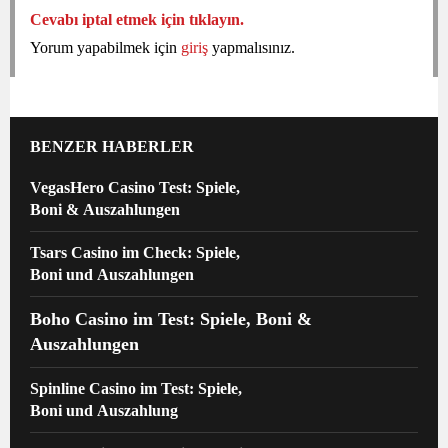
Cevabı iptal etmek için tıklayın.
Yorum yapabilmek için
giriş
yapmalısınız.
BENZER HABERLER
VegasHero Casino Test: Spiele,
Boni & Auszahlungen
Tsars Casino im Check: Spiele,
Boni und Auszahlungen
Boho Casino im Test: Spiele, Boni &
Auszahlungen
Spinline Casino im Test: Spiele,
Boni und Auszahlung