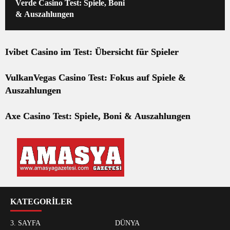
Verde Casino Test: Spiele, Boni
& Auszahlungen
Ivibet Casino im Test: Übersicht für Spieler
VulkanVegas Casino Test: Fokus auf Spiele &
Auszahlungen
Axe Casino Test: Spiele, Boni & Auszahlungen
KATEGORİLER
3. SAYFA
DÜNYA