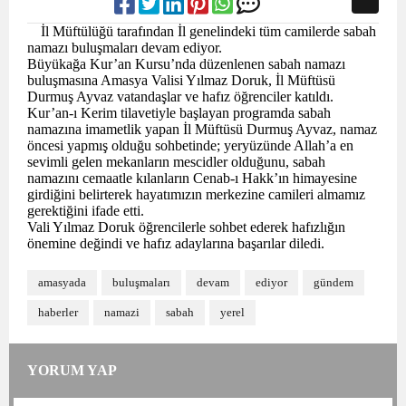
İl Müftülüğü tarafından İl genelindeki tüm camilerde sabah
namazı buluşmaları devam ediyor.
Büyükağa Kur’an Kursu’nda düzenlenen sabah namazı
buluşmasına Amasya Valisi Yılmaz Doruk, İl Müftüsü
Durmuş Ayvaz vatandaşlar ve hafız öğrenciler katıldı.
Kur’an-ı Kerim tilavetiyle başlayan programda sabah
namazına imametlik yapan İl Müftüsü Durmuş Ayvaz, namaz
öncesi yapmış olduğu sohbetinde; yeryüzünde Allah’a en
sevimli gelen mekanların mescidler olduğunu, sabah
namazını cemaatle kılanların Cenab-ı Hakk’ın himayesine
girdiğini belirterek hayatımızın merkezine camileri almamız
gerektiğini ifade etti.
Vali Yılmaz Doruk öğrencilerle sohbet ederek hafızlığın
önemine değindi ve hafız adaylarına başarılar diledi.
amasyada
buluşmaları
devam
ediyor
gündem
haberler
namazi
sabah
yerel
YORUM YAP