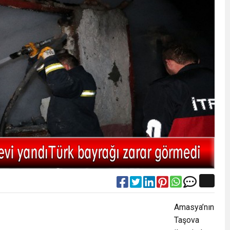
Amasya’nın
Taşova