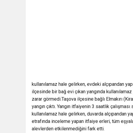
kullanılamaz hale gelirken, evdeki alçıpandan ya
ilçesinde bir bağ evi çıkan yangında kullanılamaz 
zarar görmedi.Taşova ilçesine bağlı Elmakırı (Kir
yangın çıktı. Yangın itfaiyenin 3 saatlik çalışması
kullanılamaz hale gelirken, duvarda alçıpandan ya
etrafında inceleme yapan itfaiye erleri, tüm eşya
alevlerden etkilenmediğini fark etti.