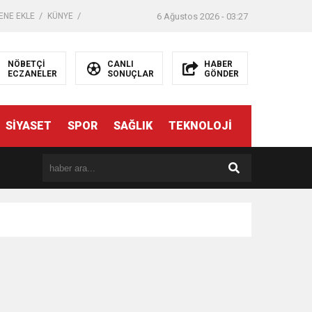
ENE EKLE
KÜNYE
6 Ağustos 2026 - 03:27
NÖBETÇİ
CANLI
HABER
ECZANELER
SONUÇLAR
GÖNDER
SİYASET
SPOR
SAĞLIK
TEKNOLOJİ
er