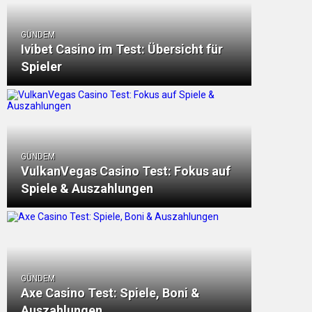
GÜNDEM
Ivibet Casino im Test: Übersicht für
Spieler
GÜNDEM
VulkanVegas Casino Test: Fokus auf
Spiele & Auszahlungen
GÜNDEM
Axe Casino Test: Spiele, Boni &
Auszahlungen