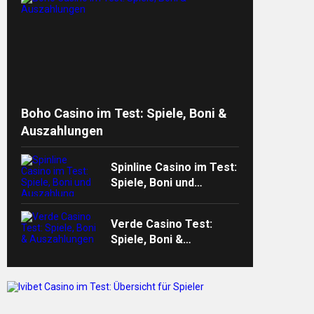
Boho Casino im Test: Spiele, Boni &
Auszahlungen
Spinline Casino im Test:
Spiele, Boni und
Auszahlung
Verde Casino Test:
Spiele, Boni &
Auszahlungen