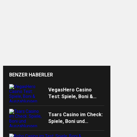
n”
BENZER HABERLER
VegasHero Casino
Test: Spiele, Boni &
Auszahlungen
Tsars Casino im Check:
Spiele, Boni und
Auszahlungen