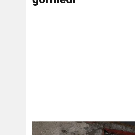
14:58
ÖZARSLAN ŞEKER FABR
15:45
ŞEKER FABRİKASI 72. 
20:50
Amasya Şeker Fabrikas
18:45
AÇI EĞİTİM KURUMLARIND
Kandili Mesajı
17:04
Amasya’da Dev Motosikl
16:04
2026 yılı berat kandili k