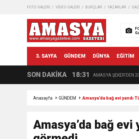
FOTO GALERİ
VIDEO GALERİ
BURÇLAR
YAZARLAR
GAZ
İLETİŞİM
F
G
17:04
Amasya’da Dev Motosikl
16:04
3. SAYFA
GÜNDEM
DÜNYA
EĞİTİM
2026 yılı berat kandili k
SON DAKİKA
18:31
AMASYA ŞEKER’DEN 202
16:51
Konya Selçuk Üniversit
Anasayfa
GÜNDEM
Amasya’da bağ evi yandı T
15:32
YETER ARTIK FERHAT İLE ŞİRİN’İN YOLUNA ENGEL! HALK TEPKİLİ: “YOLU KAPATMAK ÇÖZÜM DEĞİL,
Tehditler ve Fırsatlar” 
Amasya’da bağ evi y
15:23
SAATCİ ÇİFCİMİZİ Hİ
GÖREVİNİ YAP!”
gerçekleştirildi.
görmedi