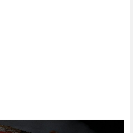
İKASI BİR BEREKET KAPISIDIR
YILI AÇILIŞ KAMPANYASINA DAVET
ı Yönetim Kurulu Başkanı Ziraat Mühendisi Ahmet ÖZARSLAN’ın Mevlid
A “Amasya’nın Gururları: Dereceye Giren Öğrenciler İçin Anlamlı Töre
et Festivali
utlama listesi