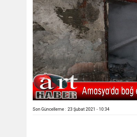
Son Güncelleme :
23 Şubat 2021 - 10:34