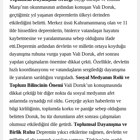
Marşı’nın okunmasının ardından konuşan Vali Doruk,
geçtiğimiz yıl yaşanan depremlerin ülkeyi derinden
etkilediğini belirtti. Merkez üssü Kahramanmaraş olan ve 11
ilde hissedilen depremlerin, binlerce vatandaşın hayatını
kaybetmesine ve yaralanmasına sebep olduğunu ifade
etti.Depremin ardından devletin ve milletin ortaya koyduğu
dayanışma ruhuna vurgu yapan Vali Doruk, afet sonrası
yapılan çalışmaların önemine dikkat çekti. Özellikle, devletin
hızlı koordinasyonu ve vatandaşların sergilediği dayanışma
ile yaraların sarıldığını vurguladı.
Sosyal Medyanın Rolü ve
Toplum Bilincinin Önemi
Vali Doruk’un konuşmasında
dikkat çektiği bir diğer nokta da sosyal medyanın afet
anlarında oynadığı rol oldu. Gerçeğe aykırı haberlerin ve
bilgi kirliliğinin, toplumda korku ve paniğe sebep olduğunu
belirten Doruk, bu tür durumların afet sonrası çalışmaları
olumsuz etkilediğini dile getirdi.
Toplumsal Dayanışma ve
Birlik Ruhu
Depremin yıkıcı etkilerine rağmen, devletin ve
milletin el ele vererek yaraları sarması, Türkiye’nin asırlık