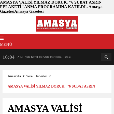
AMASYA VALİSİ YILMAZ DORUK, ‘’6 ŞUBAT ASRIN
FELAKETİ’’ ANMA PROGRAMINA KATILDI - Amasya
GazetesiAmasya Gazetesi
MENÜ
16:04
18:31
2026 yılı berat kandili kutlama listesi
AM
AN
Anasayfa
Yerel Haberler
AMASYA VALİSİ YILMAZ DORUK, ‘’6 ŞUBAT ASRIN
FELAKETİ’’ ANMA PROGRAMINA KATILDI
AMASYA VALİSİ