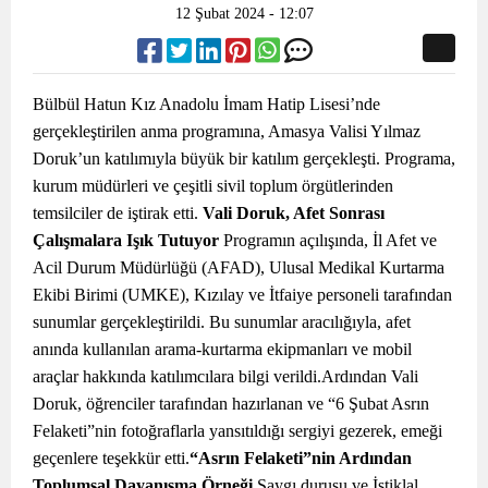
12 Şubat 2024 - 12:07
Bülbül Hatun Kız Anadolu İmam Hatip Lisesi’nde
gerçekleştirilen anma programına, Amasya Valisi Yılmaz
Doruk’un katılımıyla büyük bir katılım gerçekleşti. Programa,
kurum müdürleri ve çeşitli sivil toplum örgütlerinden
temsilciler de iştirak etti.
Vali Doruk, Afet Sonrası
Çalışmalara Işık Tutuyor
Programın açılışında, İl Afet ve
Acil Durum Müdürlüğü (AFAD), Ulusal Medikal Kurtarma
Ekibi Birimi (UMKE), Kızılay ve İtfaiye personeli tarafından
sunumlar gerçekleştirildi. Bu sunumlar aracılığıyla, afet
anında kullanılan arama-kurtarma ekipmanları ve mobil
araçlar hakkında katılımcılara bilgi verildi.Ardından Vali
Doruk, öğrenciler tarafından hazırlanan ve “6 Şubat Asrın
Felaketi”nin fotoğraflarla yansıtıldığı sergiyi gezerek, emeği
geçenlere teşekkür etti.
“Asrın Felaketi”nin Ardından
Toplumsal Dayanışma Örneği
Saygı duruşu ve İstiklal