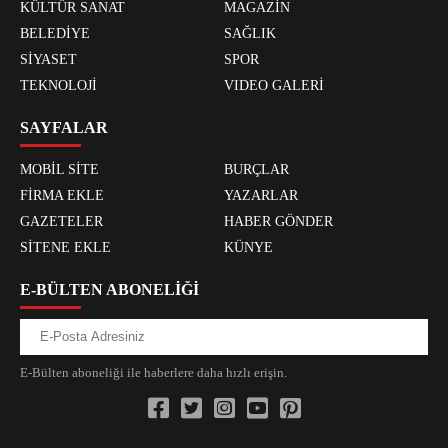
KÜLTÜR SANAT
MAGAZİN
BELEDİYE
SAĞLIK
SİYASET
SPOR
TEKNOLOJİ
VIDEO GALERİ
SAYFALAR
MOBİL SİTE
BURÇLAR
FİRMA EKLE
YAZARLAR
GAZETELER
HABER GÖNDER
SİTENE EKLE
KÜNYE
E-BÜLTEN ABONELİĞİ
E-Bülten aboneliği ile haberlere daha hızlı erişin.