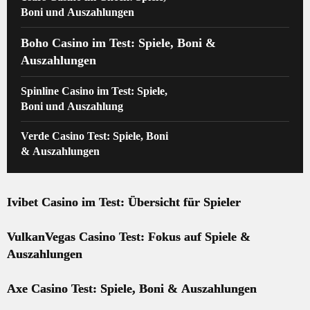
Boni und Auszahlungen
Boho Casino im Test: Spiele, Boni &
Auszahlungen
Spinline Casino im Test: Spiele,
Boni und Auszahlung
Verde Casino Test: Spiele, Boni
& Auszahlungen
Ivibet Casino im Test: Übersicht für Spieler
VulkanVegas Casino Test: Fokus auf Spiele &
Auszahlungen
Axe Casino Test: Spiele, Boni & Auszahlungen