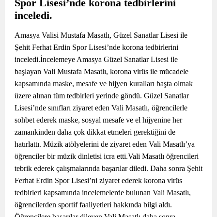
Spor Lisesi’nde korona tedbirlerini
inceledi.
Amasya Valisi Mustafa Masatlı, Güzel Sanatlar Lisesi ile
Şehit Ferhat Erdin Spor Lisesi’nde korona tedbirlerini
inceledi.İncelemeye Amasya Güzel Sanatlar Lisesi ile
başlayan Vali Mustafa Masatlı, korona virüs ile mücadele
kapsamında maske, mesafe ve hijyen kuralları başta olmak
üzere alınan tüm tedbirleri yerinde göndü. Güzel Sanatlar
Lisesi’nde sınıfları ziyaret eden Vali Masatlı, öğrencilerle
sohbet ederek maske, sosyal mesafe ve el hijyenine her
zamankinden daha çok dikkat etmeleri gerektiğini de
hatırlattı. Müzik atölyelerini de ziyaret eden Vali Masatlı’ya
öğrenciler bir müzik dinletisi icra etti.Vali Masatlı öğrencileri
tebrik ederek çalışmalarında başarılar diledi. Daha sonra Şehit
Ferhat Erdin Spor Lisesi’ni ziyaret ederek korona virüs
tedbirleri kapsamında incelemelerde bulunan Vali Masatlı,
öğrencilerden sportif faaliyetleri hakkında bilgi aldı.
Öğrencilere başarılar dileyen Vali Masatlı daha sonra