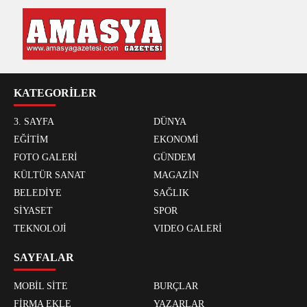
KATEGORİLER
3. SAYFA
DÜNYA
EĞİTİM
EKONOMİ
FOTO GALERİ
GÜNDEM
KÜLTÜR SANAT
MAGAZİN
BELEDİYE
SAĞLIK
SİYASET
SPOR
TEKNOLOJİ
VIDEO GALERİ
SAYFALAR
MOBİL SİTE
BURÇLAR
FİRMA EKLE
YAZARLAR