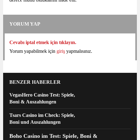
YORUM YAP
Cevabı iptal etmek için tıklayın.
Yorum yapabilmek için
giriş
yapmalısınız.
BENZER HABERLER
VegasHero Casino Test: Spiele,
Boni & Auszahlungen
Tsars Casino im Check: Spiele,
Boni und Auszahlungen
Boho Casino im Test: Spiele, Boni &