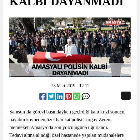
KALBİ DAYANMADI
23 Mart 2019 - 12:11
Samsun’da görevi başındayken geçirdiği kalp krizi sonucu
hayatını kaybeden özel harekat polisi Turgay Zeren,
memleketi Amasya’da son yolculuğuna uğurlandı.
Tedavi altına alındığı özel hastanede yapılan müdahalelere