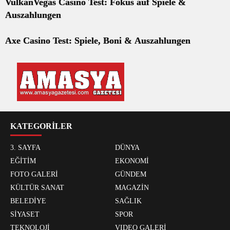
VulkanVegas Casino Test: Fokus auf Spiele &
Auszahlungen
Axe Casino Test: Spiele, Boni & Auszahlungen
KATEGORİLER
3. SAYFA
DÜNYA
EĞİTİM
EKONOMİ
FOTO GALERİ
GÜNDEM
KÜLTÜR SANAT
MAGAZİN
BELEDİYE
SAĞLIK
SİYASET
SPOR
TEKNOLOJİ
VIDEO GALERİ