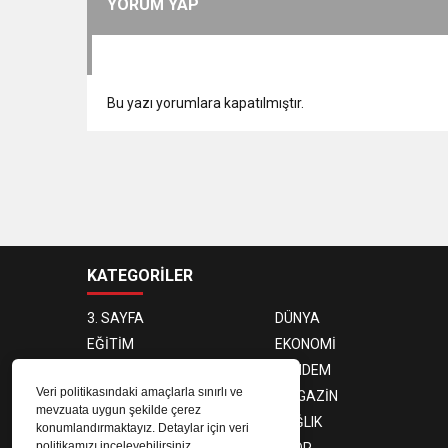
YORUM YAP
Bu yazı yorumlara kapatılmıştır.
KATEGORİLER
3. SAYFA
DÜNYA
EĞİTİM
EKONOMİ
FOTO GALERİ
GÜNDEM
Veri politikasındaki amaçlarla sınırlı ve
KÜLTÜR SANAT
MAGAZİN
mevzuata uygun şekilde çerez
BELEDİYE
SAĞLIK
konumlandırmaktayız. Detaylar için veri
politikamızı inceleyebilirsiniz.