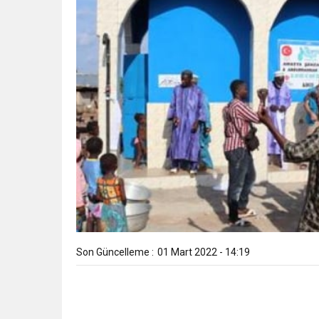
Son Güncelleme :
01 Mart 2022 - 14:19