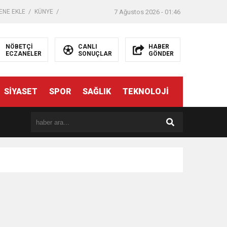
ENE EKLE
KÜNYE
7 Ağustos 2026 - 01:46
NÖBETÇİ
CANLI
HABER
ECZANELER
SONUÇLAR
GÖNDER
SİYASET
SPOR
SAĞLIK
TEKNOLOJİ
er