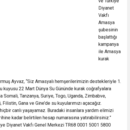
ve Türkiye
Diyanet
Vakfı
Amasya
şubesinin
başlattığı
kampanya
ile Amasya
kurak
rmuş Ayvaz, “Siz Amasyalı hemşerilerimizin destekleriyle 1.
su kuyusu 22 Mart Dünya Su Gününde kurak coğrafyalara
la Somali, Tanzanya, Suriye, Togo, Uganda, Zimbabve,
i, Filistin, Gana ve Gine’de su kuyularımızı açacağız.
hiçbir canlı yaşayamaz. Buradaki insanlara yardım elimizi
hine kadar belirtilen hesap numarasına yatırabilirsiniz.”
kiye Diyanet Vakfı Genel Merkezi TR68 0001 5001 5800