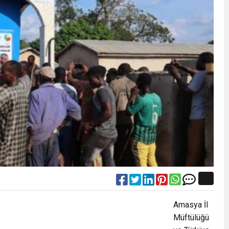
Amasya İl
Müftülüğü