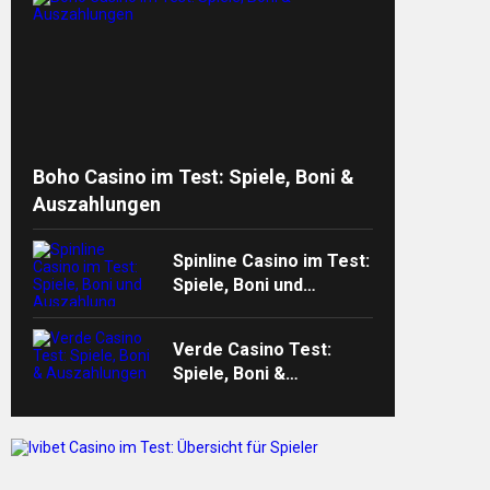
Boho Casino im Test: Spiele, Boni &
Auszahlungen
Spinline Casino im Test:
Spiele, Boni und
Auszahlung
Verde Casino Test:
Spiele, Boni &
Auszahlungen