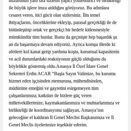
huzurunun yanı sıra sizlerin yapıcı yönlendirici ve birlikteliği
ile büyük işlere imza atıldığını görüyoruz. Bu adımlara
cesaret veren, itici gücü olan sizlersiniz. İlin temel
ihtiyaçlarını, önceliklerine ekleyip, parasal gerçekliği ile de
bütünleştirip ortak ve gerçekçi bir hedefe kitlenmesiyle
mümkündür tüm bunlar. Bunu da geçmişte hep başardık şu
an da başarmaya devam ediyoruz. Ayrıca komşu illerde ki
afetlere kol kanat gerip yardıma koştu, kurumsal kapasitenin
ve acil durumlardaki reaksiyonun güçlü olduğunu da
böylelikle göstermiş oldu.Amasya İl Özel İdare Genel
Sekreteri Erdin ACAR “Başta Sayın Valimize, bu kuruma
hizmet eden işçisinden memuruna, mühendisinden,
müdürüne emeğini ve gayretini esirgemeyen tüm
çalışanlarımıza; katkıları ile bizlere güç veren
milletvekillerimize, kaymakamlarımıza ve muhtarlarımıza ve
birlikteliği ile koordinasyonu sağlayan, Amasya’nın
geleceğine el kaldıran İl Genel Meclisi Başkanımıza ve İl
Genel Meclis üyelerimize teşekkür ederim.