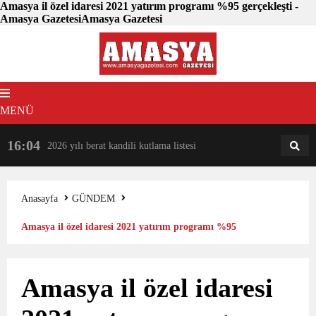
Amasya il özel idaresi 2021 yatırım programı %95 gerçekleşti -
Amasya GazetesiAmasya Gazetesi
MENÜ
16:04
18:31
2026 yılı berat kandili kutlama listesi
AM
AN
Anasayfa
GÜNDEM
Amasya il özel idaresi 2021 yatırım programı %95
gerçekleşti
Amasya il özel idaresi