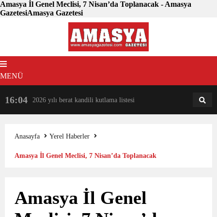
Amasya İl Genel Meclisi, 7 Nisan’da Toplanacak - Amasya
GazetesiAmasya Gazetesi
MENÜ
16:04
18:31
2026 yılı berat kandili kutlama listesi
AM
AN
Anasayfa
Yerel Haberler
Amasya İl Genel Meclisi, 7 Nisan’da Toplanacak
Amasya İl Genel