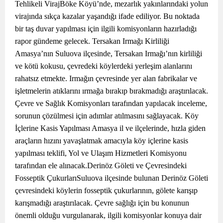
Tehlikeli VirajBöke Köyü’nde, mezarlık yakınlarındaki yolun
virajında sıkça kazalar yaşandığı ifade ediliyor. Bu noktada
bir taş duvar yapılması için ilgili komisyonların hazırladığı
rapor gündeme gelecek. Tersakan Irmağı Kirliliği
Amasya’nın Suluova ilçesinde, Tersakan Irmağı’nın kirliliği
ve kötü kokusu, çevredeki köylerdeki yerleşim alanlarını
rahatsız etmekte. Irmağın çevresinde yer alan fabrikalar ve
işletmelerin atıklarını ırmağa bırakıp bırakmadığı araştırılacak.
Çevre ve Sağlık Komisyonları tarafından yapılacak inceleme,
sorunun çözülmesi için adımlar atılmasını sağlayacak. Köy
İçlerine Kasis Yapılması Amasya il ve ilçelerinde, hızla giden
araçların hızını yavaşlatmak amacıyla köy içlerine kasis
yapılması teklifi, Yol ve Ulaşım Hizmetleri Komisyonu
tarafından ele alınacak.Derinöz Göleti ve Çevresindeki
Fosseptik ÇukurlarıSuluova ilçesinde bulunan Derinöz Göleti
çevresindeki köylerin fosseptik çukurlarının, gölete karışıp
karışmadığı araştırılacak. Çevre sağlığı için bu konunun
önemli olduğu vurgulanarak, ilgili komisyonlar konuya dair