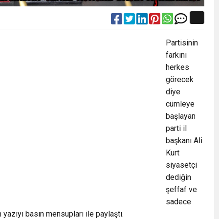
Partisinin
farkını
herkes
görecek
diye
cümleye
başlayan
parti il
başkanı Ali
Kurt
siyasetçi
dediğin
şeffaf ve
sadece
azıyı basın mensupları ile paylaştı.