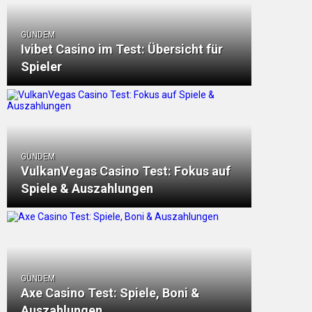
GÜNDEM
Ivibet Casino im Test: Übersicht für
Spieler
GÜNDEM
VulkanVegas Casino Test: Fokus auf
Spiele & Auszahlungen
GÜNDEM
Axe Casino Test: Spiele, Boni &
Auszahlungen