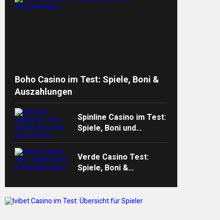
Boho Casino im Test: Spiele, Boni &
Auszahlungen
Spinline Casino im Test:
Spiele, Boni und
Auszahlung
Verde Casino Test:
Spiele, Boni &
Auszahlungen