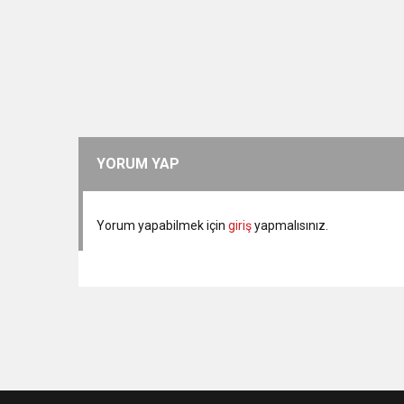
YORUM YAP
Yorum yapabilmek için
giriş
yapmalısınız.