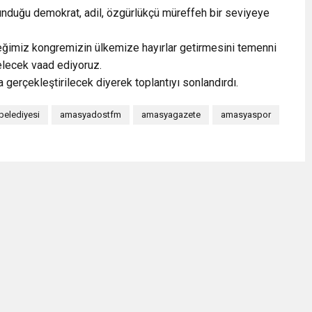
unduğu demokrat, adil, özgürlükçü müreffeh bir seviyeye
eğimiz kongremizin ülkemize hayırlar getirmesini temenni
gelecek vaad ediyoruz.
erçekleştirilecek diyerek toplantıyı sonlandırdı.
elediyesi
amasyadostfm
amasyagazete
amasyaspor