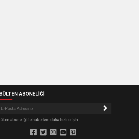
-BÜLTEN ABONELİĞİ
ülten aboneliği ile haberlere daha hızlı erişin.