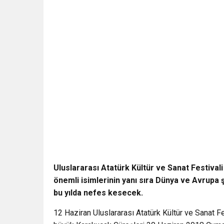
Uluslararası Atatürk Kültür ve Sanat Festival
önemli isimlerinin yanı sıra Dünya ve Avrupa
bu yılda nefes kesecek.
12 Haziran Uluslararası Atatürk Kültür ve Sanat F