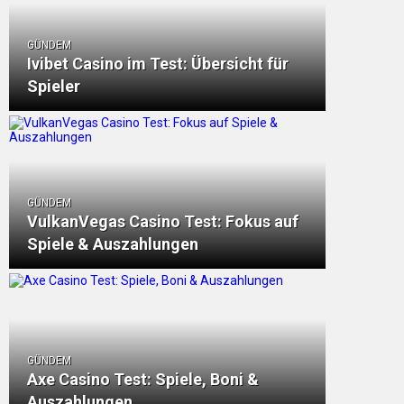
GÜNDEM
Ivibet Casino im Test: Übersicht für
Spieler
GÜNDEM
VulkanVegas Casino Test: Fokus auf
Spiele & Auszahlungen
GÜNDEM
Axe Casino Test: Spiele, Boni &
Auszahlungen