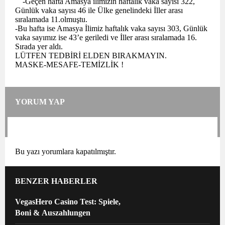
-Geçen hafta Amasya ilimizin haftalık vaka sayısı 322,
Günlük vaka sayısı 46 ile Ülke genelindeki İller arası
sıralamada 11.olmuştu.
-Bu hafta ise Amasya İlimiz haftalık vaka sayısı 303, Günlük
vaka sayımız ise 43’e geriledi ve İller arası sıralamada 16.
Sırada yer aldı.
LÜTFEN TEDBİRİ ELDEN BIRAKMAYIN.
MASKE-MESAFE-TEMİZLİK !
YORUM YAP
Bu yazı yorumlara kapatılmıştır.
BENZER HABERLER
VegasHero Casino Test: Spiele,
Boni & Auszahlungen