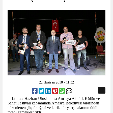
22 Haziran 2018 - 11:32
12 – 22 Haziran Uluslararası Amasya Atatürk Kültür ve
Sanat Festivali kapsamında Amasya Belediyesi tarafından
düzenlenen şiir, fotoğraf ve karikatür yarışmalarının ödül
töreni gerçekleştirildi.