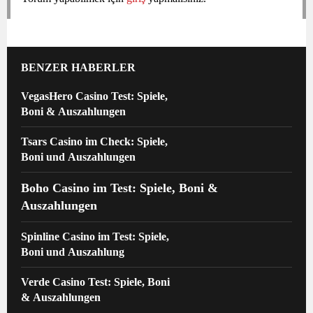
BENZER HABERLER
VegasHero Casino Test: Spiele,
Boni & Auszahlungen
Tsars Casino im Check: Spiele,
Boni und Auszahlungen
Boho Casino im Test: Spiele, Boni &
Auszahlungen
Spinline Casino im Test: Spiele,
Boni und Auszahlung
Verde Casino Test: Spiele, Boni
& Auszahlungen