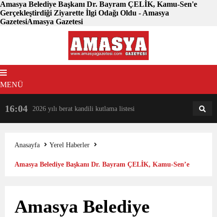
Amasya Belediye Başkanı Dr. Bayram ÇELİK, Kamu-Sen'e
Gerçekleştirdiği Ziyarette İlgi Odağı Oldu - Amasya
GazetesiAmasya Gazetesi
MENÜ
16:04
18:31
2026 yılı berat kandili kutlama listesi
AM
AN
Anasayfa
Yerel Haberler
Amasya Belediye Başkanı Dr. Bayram ÇELİK, Kamu-Sen’e
Gerçekleştirdiği Ziyarette İlgi Odağı Oldu
Amasya Belediye