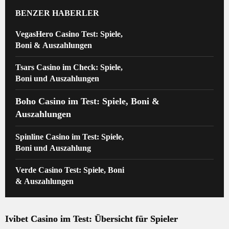
BENZER HABERLER
VegasHero Casino Test: Spiele,
Boni & Auszahlungen
Tsars Casino im Check: Spiele,
Boni und Auszahlungen
Boho Casino im Test: Spiele, Boni &
Auszahlungen
Spinline Casino im Test: Spiele,
Boni und Auszahlung
Verde Casino Test: Spiele, Boni
& Auszahlungen
Ivibet Casino im Test: Übersicht für Spieler