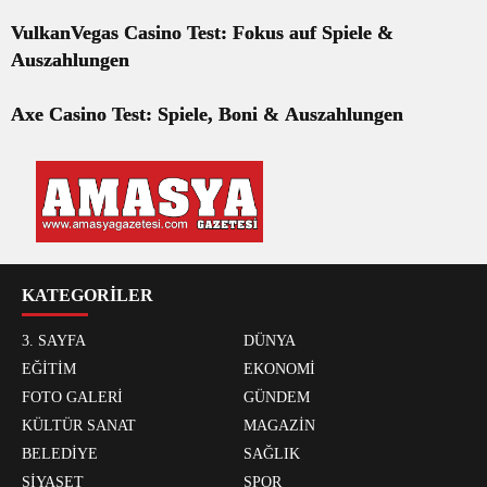
VulkanVegas Casino Test: Fokus auf Spiele &
Auszahlungen
Axe Casino Test: Spiele, Boni & Auszahlungen
KATEGORİLER
3. SAYFA
DÜNYA
EĞİTİM
EKONOMİ
FOTO GALERİ
GÜNDEM
KÜLTÜR SANAT
MAGAZİN
BELEDİYE
SAĞLIK
SİYASET
SPOR