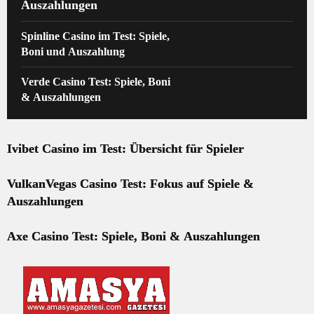
Auszahlungen
Spinline Casino im Test: Spiele,
Boni und Auszahlung
Verde Casino Test: Spiele, Boni
& Auszahlungen
Ivibet Casino im Test: Übersicht für Spieler
VulkanVegas Casino Test: Fokus auf Spiele &
Auszahlungen
Axe Casino Test: Spiele, Boni & Auszahlungen