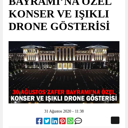
BAYRAMI’NA ÖZEL
KONSER VE IŞIKLI
DRONE GÖSTERİSİ
31 Ağustos 2020 - 11:38