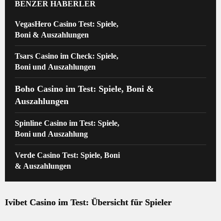
BENZER HABERLER
VegasHero Casino Test: Spiele,
Boni & Auszahlungen
Tsars Casino im Check: Spiele,
Boni und Auszahlungen
Boho Casino im Test: Spiele, Boni &
Auszahlungen
Spinline Casino im Test: Spiele,
Boni und Auszahlung
Verde Casino Test: Spiele, Boni
& Auszahlungen
Ivibet Casino im Test: Übersicht für Spieler