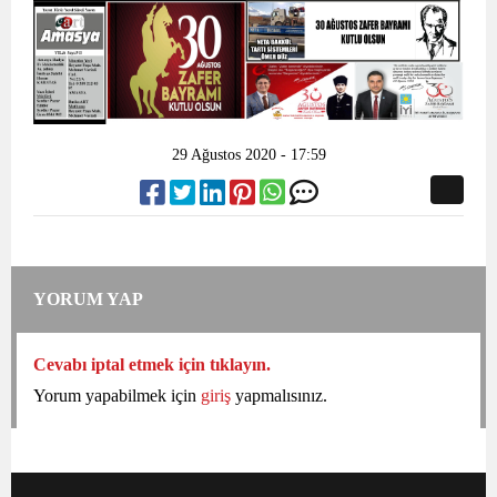
29 Ağustos 2020 - 17:59
YORUM YAP
Cevabı iptal etmek için tıklayın.
Yorum yapabilmek için
giriş
yapmalısınız.