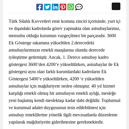
Türk Silahlı Kuvvetleri emir komuta zinciri içerisinde, yurt içi
ve dışındaki kadrolarda görev yapmakta olan astsubaylarımız,
mensubu olduğu kurumun vazgeçilmez bir parçasıdır. 3600
Ek Gösterge rakamına yükseltilen 2.derecedeki
astsubaylarımızın emekli maaşlarına olumlu derecede
iyileştirme getirmiştir. Ancak, 1. Derece astsubay kadro
göstergesi 3600’den 4200’e yükseltilirken, astsubaylar ile Ek
göstergesi aynı olan farklı kurumlardaki kadroların Ek
Göstergesi 5400’e yükseltilirken, 4200 ‘e yükseltilen
astsubaylar için mağduriyete neden olmuştur. 40 yıl hizmet
karşılığı emekli olmuş bir astsubayın emekli aylığı, mesleğe
yeni başlamış kendi meslektaşı kadar dahi değildir. Toplumsal
ve kurumsal adalet duygusunun tesis edilebilmesi için
astsubay emeklilerine yönelik ilgili mevzuatlarda düzenleme
yapılarak mağduriyetin giderilmesine gerekmektedir.