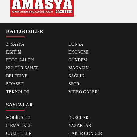
KATEGORİLER
3. SAYFA
DÜNYA
EĞİTİM
EKONOMİ
FOTO GALERİ
GÜNDEM
KÜLTÜR SANAT
MAGAZİN
BELEDİYE
SAĞLIK
SİYASET
SPOR
TEKNOLOJİ
VIDEO GALERİ
SAYFALAR
MOBİL SİTE
BURÇLAR
FİRMA EKLE
YAZARLAR
GAZETELER
HABER GÖNDER