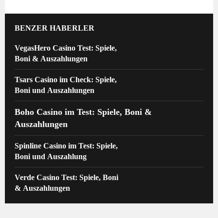
BENZER HABERLER
VegasHero Casino Test: Spiele,
Boni & Auszahlungen
Tsars Casino im Check: Spiele,
Boni und Auszahlungen
Boho Casino im Test: Spiele, Boni &
Auszahlungen
Spinline Casino im Test: Spiele,
Boni und Auszahlung
Verde Casino Test: Spiele, Boni
& Auszahlungen