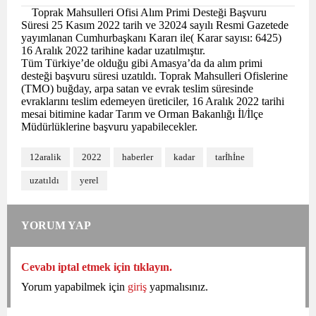
Toprak Mahsulleri Ofisi Alım Primi Desteği Başvuru
Süresi 25 Kasım 2022 tarih ve 32024 sayılı Resmi Gazetede
yayımlanan Cumhurbaşkanı Kararı ile( Karar sayısı: 6425)
16 Aralık 2022 tarihine kadar uzatılmıştır.
Tüm Türkiye’de olduğu gibi Amasya’da da alım primi
desteği başvuru süresi uzatıldı. Toprak Mahsulleri Ofislerine
(TMO) buğday, arpa satan ve evrak teslim süresinde
evraklarını teslim edemeyen üreticiler, 16 Aralık 2022 tarihi
mesai bitimine kadar Tarım ve Orman Bakanlığı İl/İlçe
Müdürlüklerine başvuru yapabilecekler.
12aralik
2022
haberler
kadar
tarİhİne
uzatıldı
yerel
YORUM YAP
Cevabı iptal etmek için tıklayın.
Yorum yapabilmek için
giriş
yapmalısınız.