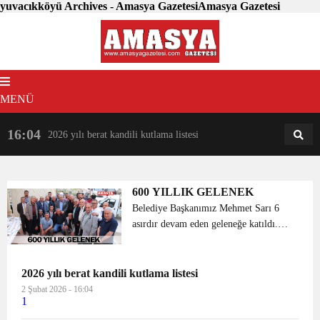
yuvacıkköyü Archives - Amasya GazetesiAmasya Gazetesi
MENÜ
16:04
18:31
2026 yılı berat kandili kutlama listesi
AM
AN
600 YILLIK GELENEK
Belediye Başkanımız Mehmet Sarı 6
asırdır devam eden geleneğe katıldı.
Yuvacık Köyü’nde 6 asır önce
başlanıldığı tahmin edilen, yağmur
duası ve kurban geleneği köy halkı
2026 yılı berat kandili kutlama listesi
tarafından devam ettiriliyor. ...
2 Şubat 2026 - 16:04
1