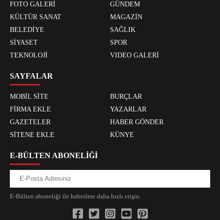
FOTO GALERİ
GÜNDEM
KÜLTÜR SANAT
MAGAZİN
BELEDİYE
SAĞLIK
SİYASET
SPOR
TEKNOLOJİ
VIDEO GALERİ
SAYFALAR
MOBİL SİTE
BURÇLAR
FİRMA EKLE
YAZARLAR
GAZETELER
HABER GÖNDER
SİTENE EKLE
KÜNYE
E-BÜLTEN ABONELİĞİ
E-Bülten aboneliği ile haberlere daha hızlı erişin.