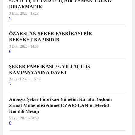
SAATCİ ÇİFCİMİZİ HİÇBİR ZAMAN YALNIZ
BIRAKMADIK
3 Ekim 2025 - 15:23
5
ÖZARSLAN ŞEKER FABRİKASI BİR
BEREKET KAPISIDIR
3 Ekim 2025 - 14:58
6
ŞEKER FABRİKASI 72. YILI AÇILIŞ
KAMPANYASINA DAVET
28 Eylül 2025 - 15:45
7
Amasya Şeker Fabrikası Yönetim Kurulu Başkanı
Ziraat Mühendisi Ahmet ÖZARSLAN’ın Mevlid
Kandili Mesajı
5 Eylül 2025 - 20:50
8