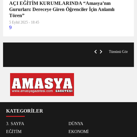
AÇI EĞİTİM KURUMLARINDA “Amasya’nın
Gururları: Dereceye Giren Öğrenciler İçin Anlamlı
Tören”
5 Eylül 2025 - 18:45
9
VegasHero Casino Test: Spiele, Boni &
T
Auszahlungen
A
Tümünü Gör
KATEGORİLER
3. SAYFA
DÜNYA
EĞİTİM
EKONOMİ