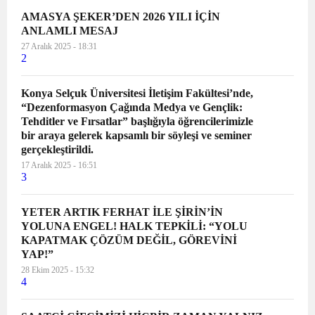
AMASYA ŞEKER’DEN 2026 YILI İÇİN
ANLAMLI MESAJ
27 Aralık 2025 - 18:31
2
Konya Selçuk Üniversitesi İletişim Fakültesi’nde,
“Dezenformasyon Çağında Medya ve Gençlik:
Tehditler ve Fırsatlar” başlığıyla öğrencilerimizle
bir araya gelerek kapsamlı bir söyleşi ve seminer
gerçekleştirildi.
17 Aralık 2025 - 16:51
3
YETER ARTIK FERHAT İLE ŞİRİN’İN
YOLUNA ENGEL! HALK TEPKİLİ: “YOLU
KAPATMAK ÇÖZÜM DEĞİL, GÖREVİNİ
YAP!”
28 Ekim 2025 - 15:32
4