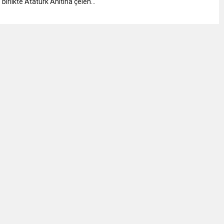
e birlikte Atatürk Anıtına çelen...