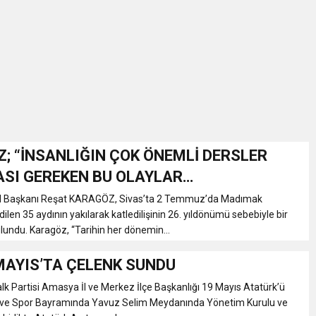
İKASI BİR BEREKET KAPISIDIR
YILI AÇILIŞ KAMPANYASINA DAVET
ı Yönetim Kurulu Başkanı Ziraat Mühendisi Ahmet ÖZARSLAN’ın Mevlid
A “Amasya’nın Gururları: Dereceye Giren Öğrenciler İçin Anlamlı Töre
; “İNSANLIĞIN ÇOK ÖNEMLİ DERSLER
SI GEREKEN BU OLAYLAR
et Festivali
MAYACAK.”
l Başkanı Reşat KARAGÖZ, Sivas’ta 2 Temmuz’da Madımak
dilen 35 aydının yakılarak katledilişinin 26. yıldönümü sebebiyle bir
undu. Karagöz, “Tarihin her dönemin...
utlama listesi
MAYIS’TA ÇELENK SUNDU
k Partisi Amasya İl ve Merkez İlçe Başkanlığı 19 Mayıs Atatürk’ü
ve Spor Bayramında Yavuz Selim Meydanında Yönetim Kurulu ve