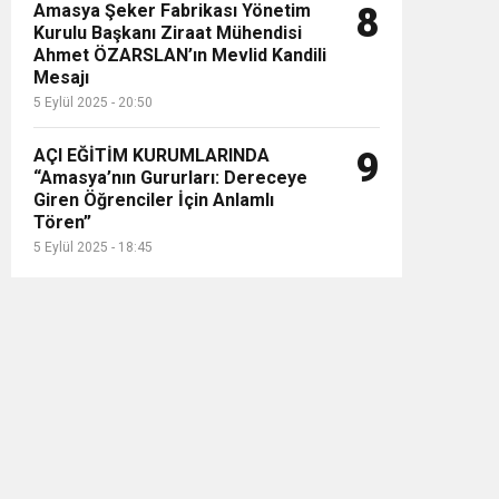
Amasya Şeker Fabrikası Yönetim
8
Kurulu Başkanı Ziraat Mühendisi
Ahmet ÖZARSLAN’ın Mevlid Kandili
Mesajı
5 Eylül 2025 - 20:50
AÇI EĞİTİM KURUMLARINDA
9
“Amasya’nın Gururları: Dereceye
Giren Öğrenciler İçin Anlamlı
Tören”
5 Eylül 2025 - 18:45