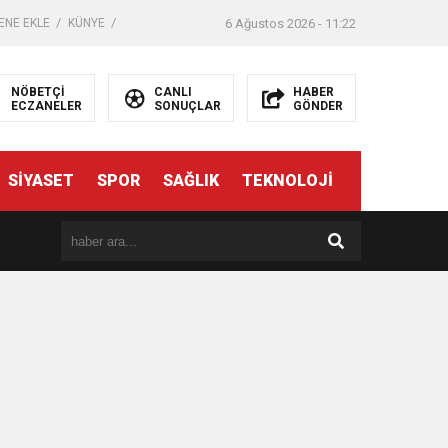
ENE EKLE
KÜNYE
6 Ağustos 2026 - 11:22
NÖBETÇİ
CANLI
HABER
ECZANELER
SONUÇLAR
GÖNDER
SİYASET
SPOR
SAĞLIK
TEKNOLOJİ
er