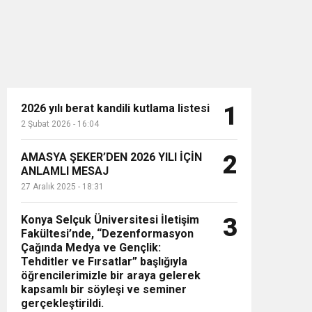
2026 yılı berat kandili kutlama listesi
1
2 Şubat 2026 - 16:04
n”
AMASYA ŞEKER’DEN 2026 YILI İÇİN
2
ANLAMLI MESAJ
27 Aralık 2025 - 18:31
Konya Selçuk Üniversitesi İletişim
3
Fakültesi’nde, “Dezenformasyon
Çağında Medya ve Gençlik:
Tehditler ve Fırsatlar” başlığıyla
öğrencilerimizle bir araya gelerek
kapsamlı bir söyleşi ve seminer
gerçekleştirildi.