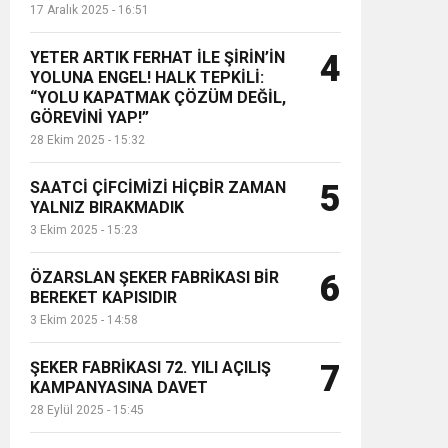
17 Aralık 2025 - 16:51
YETER ARTIK FERHAT İLE ŞİRİN’İN
4
YOLUNA ENGEL! HALK TEPKİLİ:
“YOLU KAPATMAK ÇÖZÜM DEĞİL,
GÖREVİNİ YAP!”
28 Ekim 2025 - 15:32
SAATCİ ÇİFCİMİZİ HİÇBİR ZAMAN
5
YALNIZ BIRAKMADIK
3 Ekim 2025 - 15:23
ÖZARSLAN ŞEKER FABRİKASI BİR
6
BEREKET KAPISIDIR
3 Ekim 2025 - 14:58
ŞEKER FABRİKASI 72. YILI AÇILIŞ
7
KAMPANYASINA DAVET
28 Eylül 2025 - 15:45