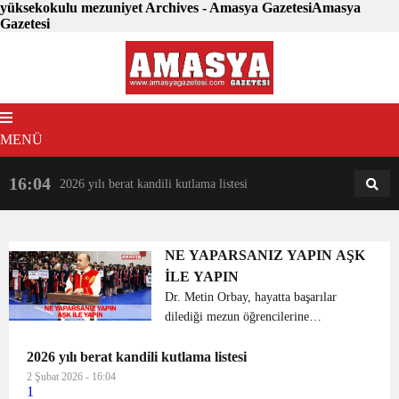
yüksekokulu mezuniyet Archives - Amasya GazetesiAmasya
Gazetesi
MENÜ
16:04
18:31
2026 yılı berat kandili kutlama listesi
AM
AN
NE YAPARSANIZ YAPIN AŞK
İLE YAPIN
Dr. Metin Orbay, hayatta başarılar
dilediği mezun öğrencilerine
“Yaptığınız işi aşk ile yapın”
2026 yılı berat kandili kutlama listesi
tavsiyesinde bulundu. Sabuncuoğlu
Şerefeddin Sağlık Hizmetleri Meslek
2 Şubat 2026 - 16:04
1
Yüksekokulu mezuniyet t...