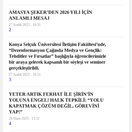
AMASYA ŞEKER’DEN 2026 YILI İÇİN
ANLAMLI MESAJ
27 Aralık 2025 - 18:31
2
Konya Selçuk Üniversitesi İletişim Fakültesi’nde,
“Dezenformasyon Çağında Medya ve Gençlik:
Tehditler ve Fırsatlar” başlığıyla öğrencilerimizle
bir araya gelerek kapsamlı bir söyleşi ve seminer
gerçekleştirildi.
17 Aralık 2025 - 16:51
3
YETER ARTIK FERHAT İLE ŞİRİN’İN
YOLUNA ENGEL! HALK TEPKİLİ: “YOLU
KAPATMAK ÇÖZÜM DEĞİL, GÖREVİNİ
YAP!”
28 Ekim 2025 - 15:32
4