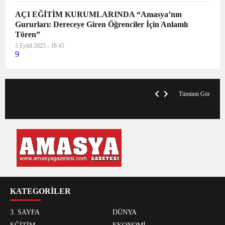
AÇI EĞİTİM KURUMLARINDA “Amasya’nın
Gururları: Dereceye Giren Öğrenciler İçin Anlamlı
Tören”
5 Eylül 2025 - 18:45
9
VegasHero Casino Test: Spiele, Boni &
T
Auszahlungen
A
Tümünü Gör
KATEGORİLER
3. SAYFA
DÜNYA