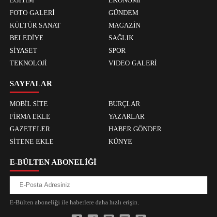
EĞİTİM
EKONOMİ
FOTO GALERİ
GÜNDEM
KÜLTÜR SANAT
MAGAZİN
BELEDİYE
SAĞLIK
SİYASET
SPOR
TEKNOLOJİ
VIDEO GALERİ
SAYFALAR
MOBİL SİTE
BURÇLAR
FİRMA EKLE
YAZARLAR
GAZETELER
HABER GÖNDER
SİTENE EKLE
KÜNYE
E-BÜLTEN ABONELİĞİ
E-Bülten aboneliği ile haberlere daha hızlı erişin.