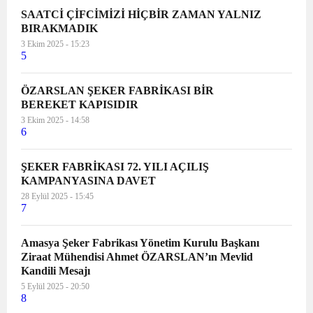
SAATCİ ÇİFCİMİZİ HİÇBİR ZAMAN YALNIZ
BIRAKMADIK
3 Ekim 2025 - 15:23
5
ÖZARSLAN ŞEKER FABRİKASI BİR
BEREKET KAPISIDIR
3 Ekim 2025 - 14:58
6
ŞEKER FABRİKASI 72. YILI AÇILIŞ
KAMPANYASINA DAVET
28 Eylül 2025 - 15:45
7
Amasya Şeker Fabrikası Yönetim Kurulu Başkanı
Ziraat Mühendisi Ahmet ÖZARSLAN’ın Mevlid
Kandili Mesajı
5 Eylül 2025 - 20:50
8