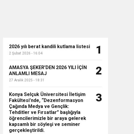
2026 yılı berat kandili kutlama listesi
1
2 Şubat 2026 - 16:04
n”
AMASYA ŞEKER’DEN 2026 YILI İÇİN
2
ANLAMLI MESAJ
27 Aralık 2025 - 18:31
Konya Selçuk Üniversitesi İletişim
3
Fakültesi’nde, “Dezenformasyon
Çağında Medya ve Gençlik:
Tehditler ve Fırsatlar” başlığıyla
öğrencilerimizle bir araya gelerek
kapsamlı bir söyleşi ve seminer
gerçekleştirildi.