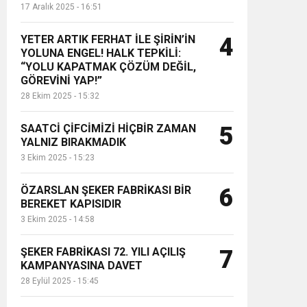
17 Aralık 2025 - 16:51
YETER ARTIK FERHAT İLE ŞİRİN’İN
4
YOLUNA ENGEL! HALK TEPKİLİ:
“YOLU KAPATMAK ÇÖZÜM DEĞİL,
GÖREVİNİ YAP!”
28 Ekim 2025 - 15:32
SAATCİ ÇİFCİMİZİ HİÇBİR ZAMAN
5
YALNIZ BIRAKMADIK
3 Ekim 2025 - 15:23
ÖZARSLAN ŞEKER FABRİKASI BİR
6
BEREKET KAPISIDIR
3 Ekim 2025 - 14:58
ŞEKER FABRİKASI 72. YILI AÇILIŞ
7
KAMPANYASINA DAVET
28 Eylül 2025 - 15:45