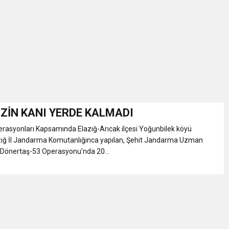
İKASI BİR BEREKET KAPISIDIR
YILI AÇILIŞ KAMPANYASINA DAVET
ı Yönetim Kurulu Başkanı Ziraat Mühendisi Ahmet ÖZARSLAN’ın Mevlid
A “Amasya’nın Gururları: Dereceye Giren Öğrenciler İçin Anlamlı Töre
İZİN KANI YERDE KALMADI
erasyonları Kapsamında Elazığ-Arıcak ilçesi Yoğunbilek köyü
et Festivali
lazığ İl Jandarma Komutanlığınca yapılan, Şehit Jandarma Uzman
 Dönertaş-53 Operasyonu’nda 20...
utlama listesi