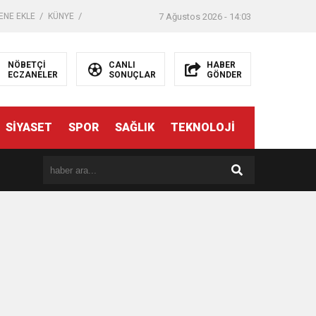
ENE EKLE
KÜNYE
7 Ağustos 2026 - 14:03
NÖBETÇİ
CANLI
HABER
ECZANELER
SONUÇLAR
GÖNDER
SİYASET
SPOR
SAĞLIK
TEKNOLOJİ
er