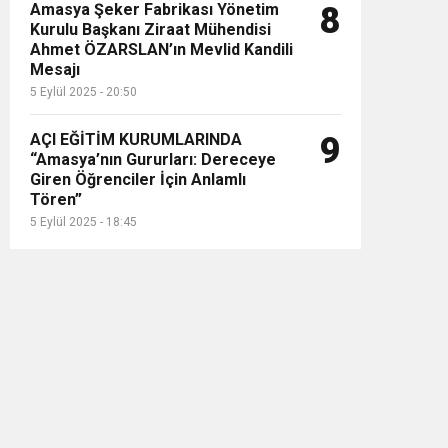
Amasya Şeker Fabrikası Yönetim
8
Kurulu Başkanı Ziraat Mühendisi
Ahmet ÖZARSLAN’ın Mevlid Kandili
Mesajı
5 Eylül 2025 - 20:50
AÇI EĞİTİM KURUMLARINDA
9
“Amasya’nın Gururları: Dereceye
Giren Öğrenciler İçin Anlamlı
Tören”
5 Eylül 2025 - 18:45