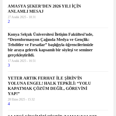
AMASYA ŞEKER’DEN 2026 YILI İÇİN
ANLAMLI MESAJ
27 Aralık 2025 - 18:31
2
Konya Selçuk Üniversitesi İletişim Fakültesi’nde,
“Dezenformasyon Çağında Medya ve Gençlik:
Tehditler ve Fırsatlar” başlığıyla öğrencilerimizle
bir araya gelerek kapsamlı bir söyleşi ve seminer
gerçekleştirildi.
17 Aralık 2025 - 16:51
3
YETER ARTIK FERHAT İLE ŞİRİN’İN
YOLUNA ENGEL! HALK TEPKİLİ: “YOLU
KAPATMAK ÇÖZÜM DEĞİL, GÖREVİNİ
YAP!”
28 Ekim 2025 - 15:32
4