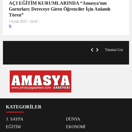
AÇI EĞİTİM KURUMLARINDA “Amasya’nın
Gururları: Dereceye Giren Öğrenciler İçin Anlamlı
Tören”
5 Eylül 2025 - 18:45
9
VegasHero Casino Test: Spiele, Boni &
T
Auszahlungen
A
Tümünü Gör
KATEGORİLER
3. SAYFA
DÜNYA
EĞİTİM
EKONOMİ