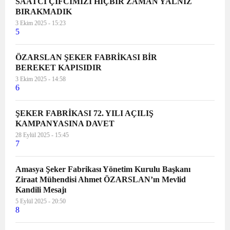
SAATCİ ÇİFCİMİZİ HİÇBİR ZAMAN YALNIZ
BIRAKMADIK
3 Ekim 2025 - 15:23
5
ÖZARSLAN ŞEKER FABRİKASI BİR
BEREKET KAPISIDIR
3 Ekim 2025 - 14:58
6
ŞEKER FABRİKASI 72. YILI AÇILIŞ
KAMPANYASINA DAVET
28 Eylül 2025 - 15:45
7
Amasya Şeker Fabrikası Yönetim Kurulu Başkanı
Ziraat Mühendisi Ahmet ÖZARSLAN’ın Mevlid
Kandili Mesajı
5 Eylül 2025 - 20:50
8