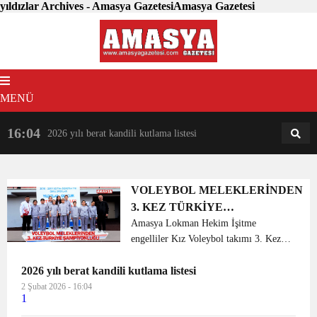
yıldızlar Archives - Amasya GazetesiAmasya Gazetesi
MENÜ
16:04
18:31
2026 yılı berat kandili kutlama listesi
AM
AN
VOLEYBOL MELEKLERİNDEN
3. KEZ TÜRKİYE
ŞAMPİYONLUĞU
Amasya Lokman Hekim İşitme
engelliler Kız Voleybol takımı 3. Kez
Türkiye şampiyonu oldu. Amasya
2026 yılı berat kandili kutlama listesi
Lokman Hekim İşitme engelliler Kız
Voleybol takımı, Aksaray’da 7-11 Nisan
2 Şubat 2026 - 16:04
1
tarihleri arasında düzen...