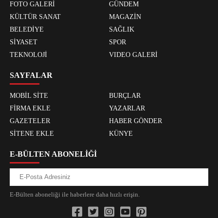
FOTO GALERİ
GÜNDEM
KÜLTÜR SANAT
MAGAZİN
BELEDİYE
SAĞLIK
SİYASET
SPOR
TEKNOLOJİ
VIDEO GALERİ
SAYFALAR
MOBİL SİTE
BURÇLAR
FİRMA EKLE
YAZARLAR
GAZETELER
HABER GÖNDER
SİTENE EKLE
KÜNYE
E-BÜLTEN ABONELİĞİ
E-Bülten aboneliği ile haberlere daha hızlı erişin.