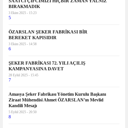
SAATCİ ÇİFCİMİZİ HİÇBİR ZAMAN YALNIZ
BIRAKMADIK
3 Ekim 2025 - 15:23
5
ÖZARSLAN ŞEKER FABRİKASI BİR
BEREKET KAPISIDIR
3 Ekim 2025 - 14:58
6
ŞEKER FABRİKASI 72. YILI AÇILIŞ
KAMPANYASINA DAVET
28 Eylül 2025 - 15:45
7
Amasya Şeker Fabrikası Yönetim Kurulu Başkanı
Ziraat Mühendisi Ahmet ÖZARSLAN’ın Mevlid
Kandili Mesajı
5 Eylül 2025 - 20:50
8