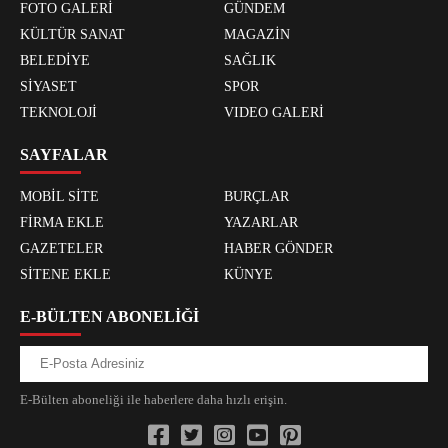
FOTO GALERİ
GÜNDEM
KÜLTÜR SANAT
MAGAZİN
BELEDİYE
SAĞLIK
SİYASET
SPOR
TEKNOLOJİ
VIDEO GALERİ
SAYFALAR
MOBİL SİTE
BURÇLAR
FİRMA EKLE
YAZARLAR
GAZETELER
HABER GÖNDER
SİTENE EKLE
KÜNYE
E-BÜLTEN ABONELİĞİ
E-Bülten aboneliği ile haberlere daha hızlı erişin.