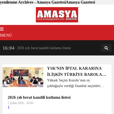
yenilenme Archives - Amasya GazetesiAmasya Gazetesi
MENÜ
16:04
18:31
2026 yılı berat kandili kutlama listesi
AM
AN
YSK’NIN İPTAL KARARINA
İLİŞKİN TÜRKİYE BAROLAR
BİRLİĞİ’NDEN AÇIKLAMA
Yüksek Seçim Kurulu’nun oy
çokluğuyla verdiği İstanbul seçimlerinin
iptaline ve yenilenmesine ilişkin
2026 yılı berat kandili kutlama listesi
karardan kamu vicdanı son derece
rahatsızdır. YSK’dan; hak ve hukuka
2 Şubat 2026 - 16:04
1
uygun millet iradesini koruya...