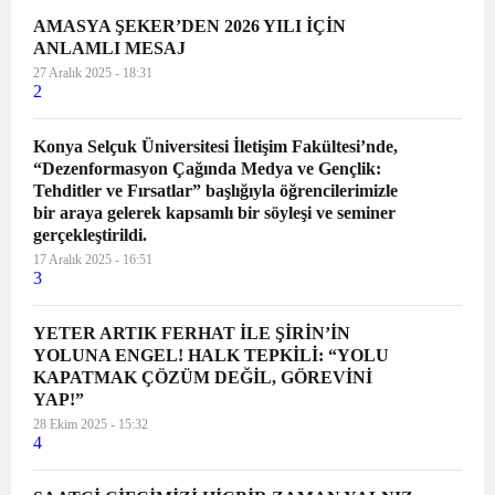
AMASYA ŞEKER’DEN 2026 YILI İÇİN
ANLAMLI MESAJ
27 Aralık 2025 - 18:31
2
Konya Selçuk Üniversitesi İletişim Fakültesi’nde,
“Dezenformasyon Çağında Medya ve Gençlik:
Tehditler ve Fırsatlar” başlığıyla öğrencilerimizle
bir araya gelerek kapsamlı bir söyleşi ve seminer
gerçekleştirildi.
17 Aralık 2025 - 16:51
3
YETER ARTIK FERHAT İLE ŞİRİN’İN
YOLUNA ENGEL! HALK TEPKİLİ: “YOLU
KAPATMAK ÇÖZÜM DEĞİL, GÖREVİNİ
YAP!”
28 Ekim 2025 - 15:32
4