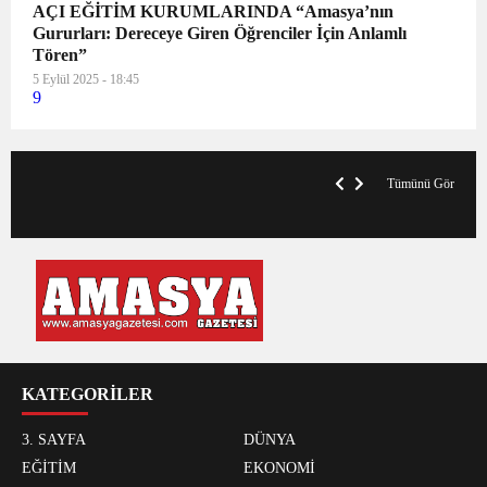
AÇI EĞİTİM KURUMLARINDA “Amasya’nın
Gururları: Dereceye Giren Öğrenciler İçin Anlamlı
Tören”
5 Eylül 2025 - 18:45
9
V
x
A
Tümünü Gör
KATEGORİLER
3. SAYFA
DÜNYA
EĞİTİM
EKONOMİ