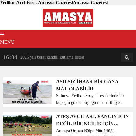
Yedikır Archives - Amasya GazetesiAmasya Gazetesi
MENÜ
16:04
18:31
2026 yılı berat kandili kutlama listesi
AM
AN
ASILSIZ İHBAR BİR CANA
MAL OLABİLİR
Suluova Yedikır Sosyal Tesislerinde bir
köpeğin gölete düştüğü ihbarı İtfaiye ve
AFAD ekiplerini harekete geçirdi.
Suluova Belediyesi İtfaiye ekipleri ve
ATEŞ AVCILARI, YANGIN İÇİN
AFAD yetkilileri olay yerinde gittiğinde
DEĞİL BİRİNCİLİK İÇİN
ihbar...
KOŞTU
Amasya Orman Bölge Müdürlüğü