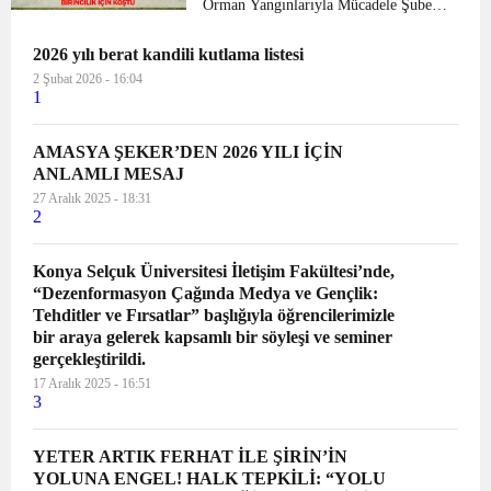
Orman Yangınlarıyla Mücadele Şube
Müdürlüğü bünyesindeki yangın
2026 yılı berat kandili kutlama listesi
söndürme ekipleri, en donanımlı ve en
hızlı yangın ekibi olabilmek için yarıştı.
2 Şubat 2026 - 16:04
1
Suluova Yedikır Barajı ken...
AMASYA ŞEKER’DEN 2026 YILI İÇİN
ANLAMLI MESAJ
27 Aralık 2025 - 18:31
2
Konya Selçuk Üniversitesi İletişim Fakültesi’nde,
“Dezenformasyon Çağında Medya ve Gençlik:
Tehditler ve Fırsatlar” başlığıyla öğrencilerimizle
bir araya gelerek kapsamlı bir söyleşi ve seminer
gerçekleştirildi.
17 Aralık 2025 - 16:51
3
YETER ARTIK FERHAT İLE ŞİRİN’İN
YOLUNA ENGEL! HALK TEPKİLİ: “YOLU