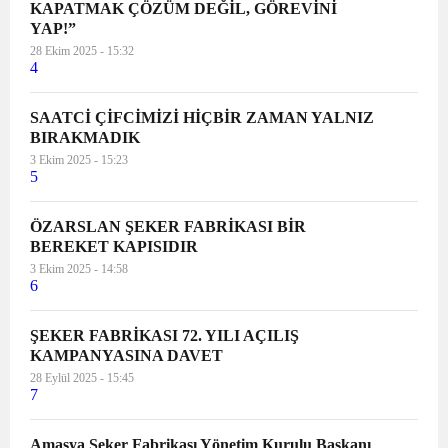
KAPATMAK ÇÖZÜM DEĞİL, GÖREVİNİ
YAP!”
28 Ekim 2025 - 15:32
4
SAATCİ ÇİFCİMİZİ HİÇBİR ZAMAN YALNIZ
BIRAKMADIK
3 Ekim 2025 - 15:23
5
ÖZARSLAN ŞEKER FABRİKASI BİR
BEREKET KAPISIDIR
3 Ekim 2025 - 14:58
6
ŞEKER FABRİKASI 72. YILI AÇILIŞ
KAMPANYASINA DAVET
28 Eylül 2025 - 15:45
7
Amasya Şeker Fabrikası Yönetim Kurulu Başkanı