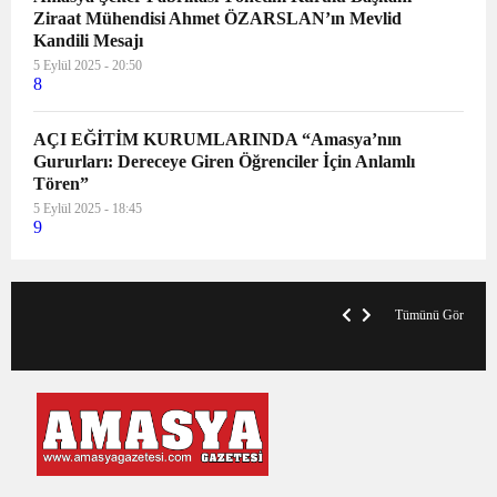
Ziraat Mühendisi Ahmet ÖZARSLAN’ın Mevlid
Kandili Mesajı
5 Eylül 2025 - 20:50
8
AÇI EĞİTİM KURUMLARINDA “Amasya’nın
Gururları: Dereceye Giren Öğrenciler İçin Anlamlı
Tören”
5 Eylül 2025 - 18:45
9
V
x
A
Tümünü Gör