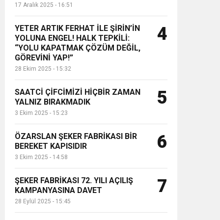
17 Aralık 2025 - 16:51
YETER ARTIK FERHAT İLE ŞİRİN’İN
4
YOLUNA ENGEL! HALK TEPKİLİ:
“YOLU KAPATMAK ÇÖZÜM DEĞİL,
GÖREVİNİ YAP!”
28 Ekim 2025 - 15:32
SAATCİ ÇİFCİMİZİ HİÇBİR ZAMAN
5
YALNIZ BIRAKMADIK
3 Ekim 2025 - 15:23
ÖZARSLAN ŞEKER FABRİKASI BİR
6
BEREKET KAPISIDIR
3 Ekim 2025 - 14:58
ŞEKER FABRİKASI 72. YILI AÇILIŞ
7
KAMPANYASINA DAVET
28 Eylül 2025 - 15:45