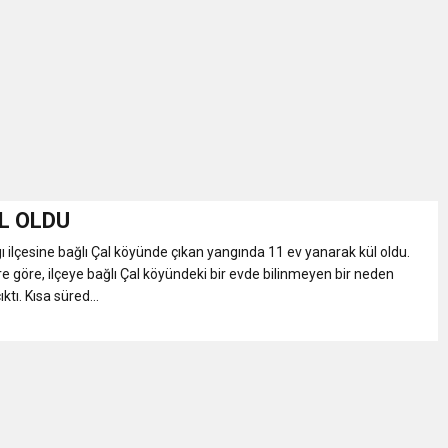
İKASI BİR BEREKET KAPISIDIR
YILI AÇILIŞ KAMPANYASINA DAVET
ı Yönetim Kurulu Başkanı Ziraat Mühendisi Ahmet ÖZARSLAN’ın Mevlid
A “Amasya’nın Gururları: Dereceye Giren Öğrenciler İçin Anlamlı Töre
ÜL OLDU
 ilçesine bağlı Çal köyünde çıkan yangında 11 ev yanarak kül oldu.
et Festivali
ere göre, ilçeye bağlı Çal köyündeki bir evde bilinmeyen bir neden
ktı. Kısa süred...
utlama listesi