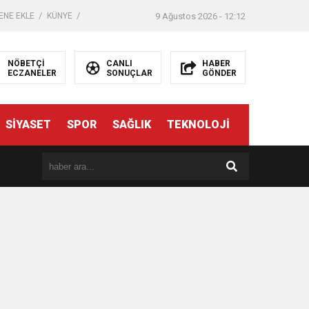
ENE EKLE
KÜNYE
9 Ağustos 2026 - 12:12
NÖBETÇİ
CANLI
HABER
ECZANELER
SONUÇLAR
GÖNDER
SİYASET
SPOR
SAĞLIK
TEKNOLOJİ
er