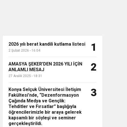
2026 yılı berat kandili kutlama listesi
1
2 Şubat 2026 - 16:04
n”
AMASYA ŞEKER’DEN 2026 YILI İÇİN
2
ANLAMLI MESAJ
27 Aralık 2025 - 18:31
Konya Selçuk Üniversitesi İletişim
3
Fakültesi’nde, “Dezenformasyon
Çağında Medya ve Gençlik:
Tehditler ve Fırsatlar” başlığıyla
öğrencilerimizle bir araya gelerek
kapsamlı bir söyleşi ve seminer
gerçekleştirildi.