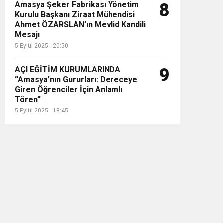
Amasya Şeker Fabrikası Yönetim
8
Kurulu Başkanı Ziraat Mühendisi
Ahmet ÖZARSLAN’ın Mevlid Kandili
Mesajı
5 Eylül 2025 - 20:50
AÇI EĞİTİM KURUMLARINDA
9
“Amasya’nın Gururları: Dereceye
Giren Öğrenciler İçin Anlamlı
Tören”
5 Eylül 2025 - 18:45