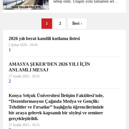
nedeniyle bir...
sebep oldu. Ulaşım yolu tamamen sele
kapıldı ve yolcular mahsur kaldı.
Taşova Amasya karayolu Durucasu ile
Ediyeri mevkii arasında sel felaketi
1
2
İleri ›
meydana gelmesi i...
2026 yılı berat kandili kutlama listesi
2 Şubat 2026 - 16:04
1
AMASYA ŞEKER’DEN 2026 YILI İÇİN
ANLAMLI MESAJ
27 Aralık 2025 - 18:31
2
Konya Selçuk Üniversitesi İletişim Fakültesi’nde,
“Dezenformasyon Çağında Medya ve Gençlik:
Tehditler ve Fırsatlar” başlığıyla öğrencilerimizle
bir araya gelerek kapsamlı bir söyleşi ve seminer
gerçekleştirildi.
17 Aralık 2025 - 16:51