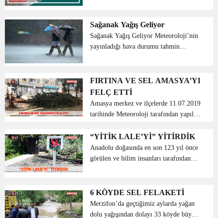
saatlerinden itibaren Amasya’ nın
batısında (Hamamözü, Gümüşhacıköy,
Merzifon ) kuvvetli (20-40 kg/m2)
Sağanak Yağış Geliyor
sağanak yağmur beklen...
Sağanak Yağış Geliyor Meteoroloji’nin
yayınladığı hava durumu tahmin
raporuna göre, salı günü tam 32 ilde
yağış etkisini gösterecek. Meteoroloji
Genel Müdürlüğü (MGM), 4-10 Nisan
FIRTINA VE SEL AMASYA’YI
tarihlerini kapsayan ...
FELÇ ETTİ
Amasya merkez ve ilçelerde 11.07.2019
tarihinde Meteoroloji tarafından yapılan
uyarılarda akşam saatlerinde yoğun
olmak üzere gece boyunca yoğun
“YİTİK LALE’Yİ” YİTİRDİK
yağmur yağışı ve şiddetli fırtına olacağı
Anadolu doğasında en son 123 yıl önce
bildirilmişti...
görülen ve bilim insanları tarafından
nesli tükendiği rapor edilen “Yitik
Lale’nin” anayurdu Amasya’ya tekrar
kazandırılan 123 yıl aradan sonra ana
6 KÖYDE SEL FELAKETİ
yurdu Am...
Merzifon’da geçtiğimiz aylarda yağan
dolu yağışından dolayı 33 köyde büyük