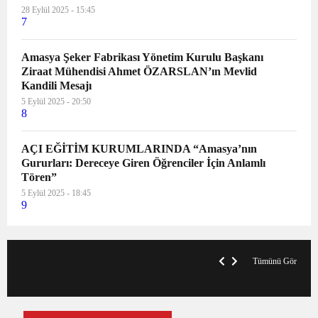
28 Eylül 2025 - 15:45
7
Amasya Şeker Fabrikası Yönetim Kurulu Başkanı
Ziraat Mühendisi Ahmet ÖZARSLAN’ın Mevlid
Kandili Mesajı
5 Eylül 2025 - 20:50
8
AÇI EĞİTİM KURUMLARINDA “Amasya’nın
Gururları: Dereceye Giren Öğrenciler İçin Anlamlı
Tören”
5 Eylül 2025 - 18:45
9
VegasHero Casino Test: Spiele, Boni &
T
Auszahlungen
A
Tümünü Gör