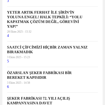
3
YETER ARTIK FERHAT İLE ŞİRİN’İN
YOLUNA ENGEL! HALK TEPKİLİ: “YOLU
KAPATMAK ÇÖZÜM DEĞİL, GÖREVİNİ
YAP!”
28 Ekim 2025 - 15:32
4
SAATCİ ÇİFCİMİZİ HİÇBİR ZAMAN YALNIZ
BIRAKMADIK
3 Ekim 2025 - 15:23
5
ÖZARSLAN ŞEKER FABRİKASI BİR
BEREKET KAPISIDIR
3 Ekim 2025 - 14:58
6
ŞEKER FABRİKASI 72. YILI AÇILIŞ
KAMPANYASINA DAVET