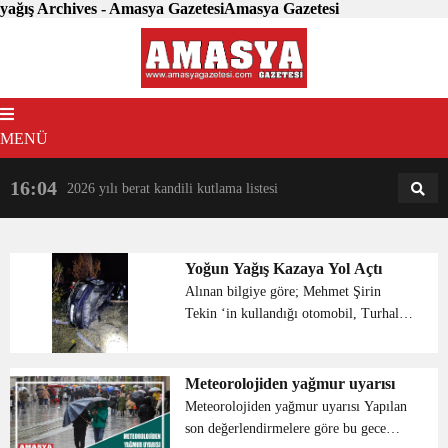
yağış Archives - Amasya GazetesiAmasya Gazetesi
MENÜ
16:04
18:31
2026 yılı berat kandili kutlama listesi
AM
AN
Yoğun Yağış Kazaya Yol Açtı
Alınan bilgiye göre; Mehmet Şirin
Tekin ‘in kullandığı otomobil, Turhal
istikametinden Amasya istikametine
seyir halindeyken Çengel mevkiine
geldiğinde havanın yağışlı olması
Meteorolojiden yağmur uyarısı
nedeniyle virajı al...
Meteorolojiden yağmur uyarısı Yapılan
son değerlendirmelere göre bu gece