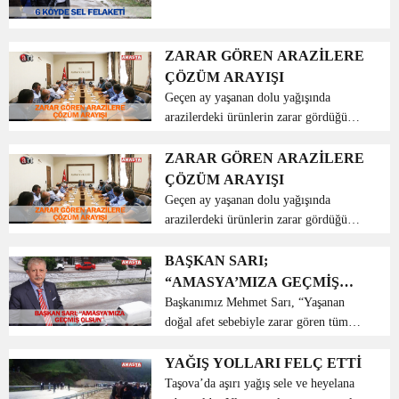
hasar gelirken dün de aynı bölgede
köylüler güne sel felaketiyle başladı.
Sabah saatlerinde başlayan aşırı
ZARAR GÖREN ARAZİLERE
yağmurun sele dönü...
ÇÖZÜM ARAYIŞI
Geçen ay yaşanan dolu yağışında
arazilerdeki ürünlerin zarar gördüğü
Merzifon ilçemize bağlı köylerin
muhtarları, Vali Dr. Osman Varol’u
ZARAR GÖREN ARAZİLERE
ziyaret etti. 21 köyden gelen
ÇÖZÜM ARAYIŞI
muhtarlarımızla görüşen Vali Varo...
Geçen ay yaşanan dolu yağışında
arazilerdeki ürünlerin zarar gördüğü
Merzifon ilçemize bağlı köylerin
muhtarları, Vali Dr. Osman Varol’u
BAŞKAN SARI;
ziyaret etti. 21 köyden gelen
“AMASYA’MIZA GEÇMİŞ
muhtarlarımızla görüşen Vali Varo...
OLSUN”
Başkanımız Mehmet Sarı, “Yaşanan
doğal afet sebebiyle zarar gören tüm
çiftçi ve vatandaşlarımıza geçmiş olsun”
dedi. Merkezde sabah saatlerinde etkili
YAĞIŞ YOLLARI FELÇ ETTİ
olan ve 15 dakika süren dolu yağışı
Taşova’da aşırı yağış sele ve heyelana