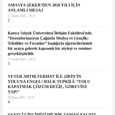
AMASYA ŞEKER’DEN 2026 YILI İÇİN
ANLAMLI MESAJ
27 Aralık 2025 - 18:31
2
Konya Selçuk Üniversitesi İletişim Fakültesi’nde,
“Dezenformasyon Çağında Medya ve Gençlik:
Tehditler ve Fırsatlar” başlığıyla öğrencilerimizle
bir araya gelerek kapsamlı bir söyleşi ve seminer
gerçekleştirildi.
17 Aralık 2025 - 16:51
3
YETER ARTIK FERHAT İLE ŞİRİN’İN
YOLUNA ENGEL! HALK TEPKİLİ: “YOLU
KAPATMAK ÇÖZÜM DEĞİL, GÖREVİNİ
YAP!”
28 Ekim 2025 - 15:32
4
SAATCİ ÇİFCİMİZİ HİÇBİR ZAMAN YALNIZ