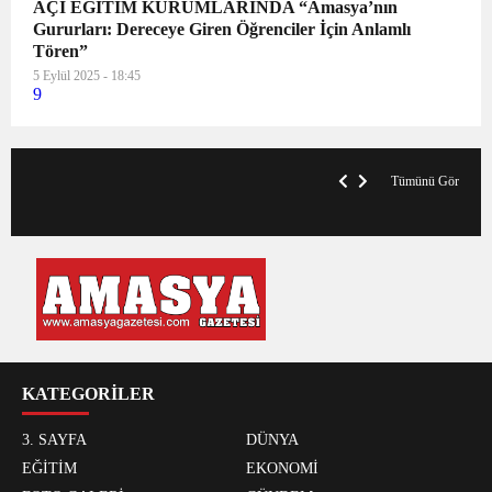
AÇI EĞİTİM KURUMLARINDA “Amasya’nın
Gururları: Dereceye Giren Öğrenciler İçin Anlamlı
Tören”
5 Eylül 2025 - 18:45
9
VegasHero Casino Test: Spiele, Boni &
T
Auszahlungen
A
Tümünü Gör
KATEGORİLER
3. SAYFA
DÜNYA
EĞİTİM
EKONOMİ