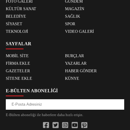
FOTO GALERİ
GÜNDEM
KÜLTÜR SANAT
MAGAZİN
BELEDİYE
SAĞLIK
SİYASET
SPOR
TEKNOLOJİ
VIDEO GALERİ
SAYFALAR
MOBİL SİTE
BURÇLAR
FİRMA EKLE
YAZARLAR
GAZETELER
HABER GÖNDER
SİTENE EKLE
KÜNYE
E-BÜLTEN ABONELİĞİ
E-Bülten aboneliği ile haberlere daha hızlı erişin.