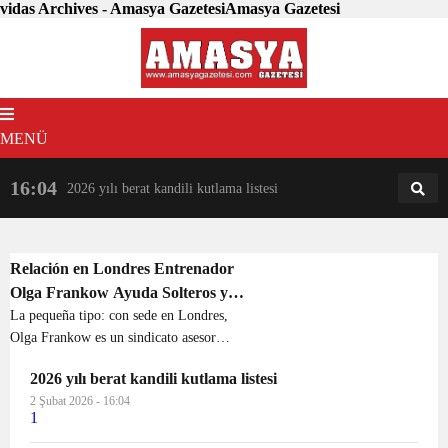
vidas Archives - Amasya GazetesiAmasya Gazetesi
MENÜ
16:04
18:31
2026 yılı berat kandili kutlama listesi
AM
AN
Relación en Londres Entrenador
Olga Frankow Ayuda Solteros y
Socios Analizar Ellos y Mejorar su
La pequeña tipo: con sede en Londres,
Olga Frankow es un sindicato asesor
Me gusta Vidas
con un deseo de autodesarrollo. Ella
2026 yılı berat kandili kutlama listesi
incita solteros y parejas a reevaluarse
2 Şubat 2026 - 16:04
por sí mismos así como sus relaciones,
1
después de...