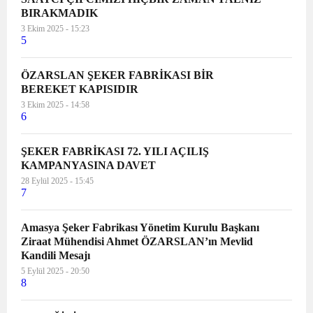
BIRAKMADIK
koparılanın bir evlat, bir anne, bir
3 Ekim 2025 - 15:23
abla, bir kardeş, bir arkadaş, bir
5
dost olduğu gerçeği yok sayılıyor.
Cinayetlerin üzeri “şüpheli kadın
ÖZARSLAN ŞEKER FABRİKASI BİR
ölümü” denilerek kapatılmak
BEREKET KAPISIDIR
isteniyor. İstismara uğrayan
3 Ekim 2025 - 14:58
çocuğun davasında “çocuğun
6
rızası”ndan bahsediliyor. Kadına ve
çocuğa yönelik şiddet uygulayanlar
ŞEKER FABRİKASI 72. YILI AÇILIŞ
cezasızlık politikası ile
KAMPANYASINA DAVET
ödüllendiriliyor. Kırmızı çizgimiz
28 Eylül 2025 - 15:45
7
olan İstanbul Sözleşmesi
hukuksuzca feshediliyor. 6284
Amasya Şeker Fabrikası Yönetim Kurulu Başkanı
Sayılı Şiddet Yasası’na göz dikiliyor.
Ziraat Mühendisi Ahmet ÖZARSLAN’ın Mevlid
Cumhuriyetin biz kadınlar
Kandili Mesajı
üzerindeki en önemli
5 Eylül 2025 - 20:50
kazanımlarından olan Medeni
8
Kanun budanmaya çalışılıyor.