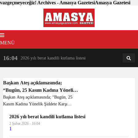
vazgeçmeyeceğiz! Archives - Amasya GazetesiAmasya Gazetesi
MENÜ
16:04
18:31
2026 yılı berat kandili kutlama listesi
AM
AN
Başkan Ateş açıklamasında;
“Bugün, 25 Kasım Kadına Yönelik
Şiddete Karşı Uluslararası
Başkan Ateş açıklamasında; “Bugün, 25
Kasım Kadına Yönelik Şiddete Karşı
Mücadele Günü. Cumhuriyet Halk
Uluslararası Mücadele Günü.
Partisi Kadın Kolları olarak, 81 il
2026 yılı berat kandili kutlama listesi
Cumhuriyet Halk Partisi Kadın Kolları
ve 973 ilçede alanlarda eş zamanlı
2 Şubat 2026 - 16:04
olarak, 81 il ve 973 ilçede alanlarda eş
basın açıklaması yapıyoruz. Şiddet
1
zamanlı basın açıkla...
nedeniyle yaşamını yitiren tüm kız