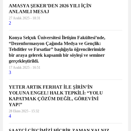
kardeşlerimizi saygıyla anıyoruz.
AMASYA ŞEKER’DEN 2026 YILI İÇİN
Bugün, dünyada ve ülkemizin dört
ANLAMLI MESAJ
bir yanındaki kadınlarla tek yürek
27 Aralık 2025 - 18:31
2
olduk: her türlü şiddete, sömürüye
ve savaşa meydan okuyoruz.
Konya Selçuk Üniversitesi İletişim Fakültesi’nde,
Dünya tarihine “kelebekler” olarak
“Dezenformasyon Çağında Medya ve Gençlik:
geçen Mirabel Kardeşler’in
Tehditler ve Fırsatlar” başlığıyla öğrencilerimizle
direnişine sahip çıkıyoruz. Bundan
bir araya gelerek kapsamlı bir söyleşi ve seminer
tam 63 yıl önce Dominik
gerçekleştirildi.
Cumhuriyeti’nde diktatörün
17 Aralık 2025 - 16:51
3
devrilmesi için canları ile bedel
ödeyen Mirabel Kardeşler’i
YETER ARTIK FERHAT İLE ŞİRİN’İN
saygıyla anıyoruz. Adında “adalet”
YOLUNA ENGEL! HALK TEPKİLİ: “YOLU
olan hükümetin yönettiği ülkemizde
KAPATMAK ÇÖZÜM DEĞİL, GÖREVİNİ
her gün en az iki kadın katlediliyor.
YAP!”
Kadın cinayetlerini sadece “sayı”
28 Ekim 2025 - 15:32
olarak değerlendiren iktidar,
4
çarpıttığı verilerle şiddetin
azaldığını iddia ediyor. Hayattan
SAATCİ ÇİFCİMİZİ HİÇBİR ZAMAN YALNIZ